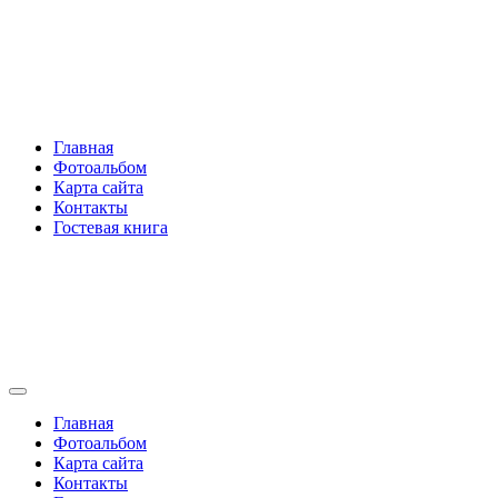
Перейти
Rakovski.ru
к
содержимому
Per aspera ad astra
Главная
Фотоальбом
Карта сайта
Контакты
Гостевая книга
Rakovski.ru
Per aspera ad astra
Главная
Фотоальбом
Карта сайта
Контакты