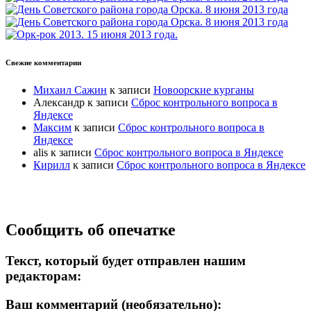
Свежие комментарии
Михаил Сажин
к записи
Новоорские курганы
Александр
к записи
Сброс контрольного вопроса в
Яндексе
Максим
к записи
Сброс контрольного вопроса в
Яндексе
alis
к записи
Сброс контрольного вопроса в Яндексе
Кирилл
к записи
Сброс контрольного вопроса в Яндексе
Прокрутка
Сообщить об опечатке
вверх
Текст, который будет отправлен нашим
редакторам:
Ваш комментарий (необязательно):