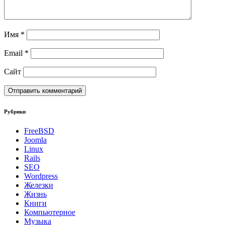
Имя
*
Email
*
Сайт
Рубрики
FreeBSD
Joomla
Linux
Rails
SEO
Wordpress
Железки
Жизнь
Книги
Компьютерное
Музыка