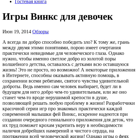
Гостевая книга
Игры Винкс для девочек
Июн 19, 2014
Обзоры
А всегда ли добро способно победить зло? К тому же, грань
между двумя этими понятиями, порою имеет очертания
практически невидимые для человеческого глаза. Однако
нужно, чтобы именно светлое добро из золотой поры
волшебного детства, оставалось с детками всю оставшуюся
жизнь! Это не просто, но возможно! А некоторые приложения
в Интернете, способны оказывать активную помощь, в
сохранении всеми ребятами, святого чувства удивительной
доброты. Ведь именно сам человек выбирает, будет ли в
будущем для него добро чем-то удивительным, или же оно
станет чем-то вроде нерушимой крепости в душе,
позволяющей решать любую проблему в жизни! Разработчики
красочной серии игр про знакомых практически каждой
современной малышки фей Винкс, искренне надеются при
создании очередного гениального приложения для деток, что
их труд поможет крохам укрепить веру в необходимости
наличия добрейших намерений и чистого сердца, на
протяжении всей человеческой жизни! Однако игры о феях