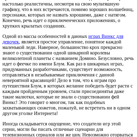
настолько реалистичны, несмотря на свою мультяшную
графику, что в них встречаются, помимо хороших волшебниц,
персонажи, которых не назвать хорошими, даже с натягом.
Конечно, речь идет о приключенческих приложениях, о
хрупких крылатых созданиях.
Одной из массы особенностей в данных
играх Винкс для
девочек
, является простое управление, понятное каждой
маленькой леди. Наверное, большинство крох прекрасно
знают о существовании одной шикарной королевы
великолепной планеты с названием Домино. Безусловно, речь
идет о феечке по имени Блум. Как раз в шикарных играх,
придуманных разработчиками, существует возможность,
отправляться в незабываемые приключения с данной
невероятной красавицей! Дело в том, что к играм про
путешествия Блум, в которых желание победить будет расти с
каждым пройденным уровнем, стали присоединятья даже
такие малютки, которые не знали о существовании фей
Винкс! Это говорит о многом, так как подобных
захватывающих сюжетов, пожалуй, не встретить ни в одном
другом уголке Интернета!
Иногда складывается ощущение, что создатели игр этой
серии, могли бы писать отличные сценарии для
телевизионных сериалов или же шоу. Невозможно оторваться