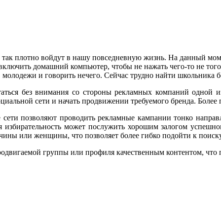
ети так плотно войдут в нашу повседневную жизнь. На данный м
включить домашний компьютер, чтобы не нажать чего-то не того
О молодежи и говорить нечего. Сейчас трудно найти школьника б
таться без внимания со стороны рекламных компаний одной из
циальной сети и начать продвижении требуемого бренда. Более 
е сети позволяют проводить рекламные кампании тонко напра
я избирательность может послужить хорошим залогом успешног
ужчины или женщины, что позволяет более гибко подойти к поис
родвигаемой группы или профиля качественным контентом, что 