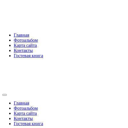
Перейти
Rakovski.ru
к
содержимому
Per aspera ad astra
Главная
Фотоальбом
Карта сайта
Контакты
Гостевая книга
Rakovski.ru
Per aspera ad astra
Главная
Фотоальбом
Карта сайта
Контакты
Гостевая книга