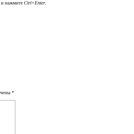
а и нажмите
Ctrl+Enter
.
ечены
*