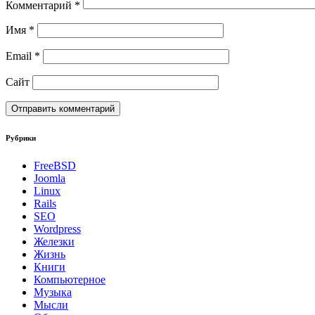
Комментарий
*
Имя
*
Email
*
Сайт
Рубрики
FreeBSD
Joomla
Linux
Rails
SEO
Wordpress
Железки
Жизнь
Книги
Компьютерное
Музыка
Мысли