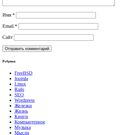
Имя
*
Email
*
Сайт
Рубрики
FreeBSD
Joomla
Linux
Rails
SEO
Wordpress
Железки
Жизнь
Книги
Компьютерное
Музыка
Мысли