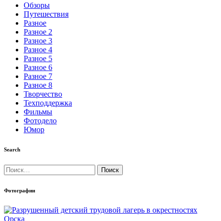
Обзоры
Путешествия
Разное
Разное 2
Разное 3
Разное 4
Разное 5
Разное 6
Разное 7
Разное 8
Творчество
Техподдержка
Фильмы
Фотодело
Юмор
Search
Найти:
Фотографии