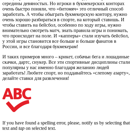
середины девяностых. Но игроки в букмекерских конторах
очень быстро поняли, что «битомяч» это отличный способ
заработать. А чтобы обыграть букмекерскую контору, нужно
очень хорошо разбираться в спорте, на который ставишь. И
чтобы ставить на бейсбол, особенно по ходу игры, нужно
внимательно смотреть матч, знать правила игры и понимать,
что происходит на поле. И «капперы» стали изучать бейсбол,
у этой игры становится все больше и больше фанатов в
России, и все благодаря букмекерам!
И таких примеров много – крикет, собачьи бега и лошадиные
скачки, дартс, снукер. Все эти спортивные дисциплины стали
популярны у нас именно благодаря желанию людей
заработать! Любите спорт, но поддавайтесь «слепому азарту»,
делайте ставки для развлечения!
If you have found a spelling error, please, notify us by selecting that
text and
tap
on selected text.