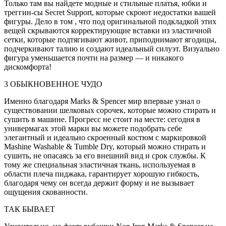
Только там вы найдете модные и стильные платья, юбки и
треггин-сы Secret Support, которые скроют недостатки вашей
фигуры. Дело в том , что под оригинальной подкладкой этих
вещей скрываются корректирующие вставки из эластичной
сетки, которые подтягивают живот, приподнимают ягодицы,
подчеркивают талию и создают идеальный силуэт. Визуально
фигура уменьшается почти на размер — и никакого
дискомфорта!
3 ОБЫКНОВЕННОЕ ЧУДО
Именно благодаря Marks & Spencer мир впервые узнал о
существовании шелковых сорочек, которые можно стирать и
сушить в машине. Прогресс не стоит на месте: сегодня в
универмагах этой марки вы можете подобрать себе
элегантный и идеально скроенный костюм с маркировкой
Mashine Washable & Tumble Dry, который можно стирать и
сушить, не опасаясь за его внешний вид и срок службы. К
тому же специальная эластичная ткань, используемая в
области плеча пиджака, гарантирует хорошую гибкость,
благодаря чему он всегда держит форму и не вызывает
ощущения скованности.
ТАК БЫВАЕТ