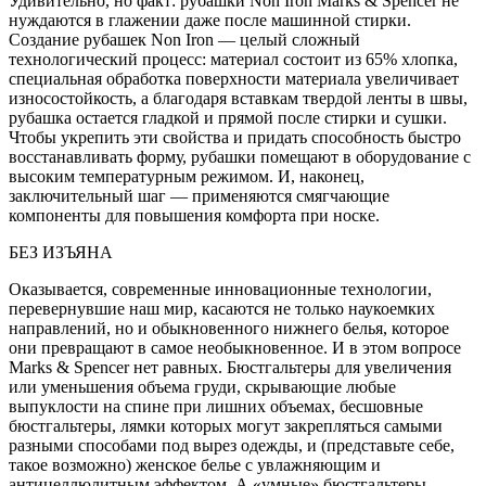
Удивительно, но факт: рубашки Non Iron Marks & Spencer не
нуждаются в глажении даже после машинной стирки.
Создание рубашек Non Iron — целый сложный
технологический процесс: материал состоит из 65% хлопка,
специальная обработка поверхности материала увеличивает
износостойкость, а благодаря вставкам твердой ленты в швы,
рубашка остается гладкой и прямой после стирки и сушки.
Чтобы укрепить эти свойства и придать способность быстро
восстанавливать форму, рубашки помещают в оборудование с
высоким температурным режимом. И, наконец,
заключительный шаг — применяются смягчающие
компоненты для повышения комфорта при носке.
БЕЗ ИЗЪЯНА
Оказывается, современные инновационные технологии,
перевернувшие наш мир, касаются не только наукоемких
направлений, но и обыкновенного нижнего белья, которое
они превращают в самое необыкновенное. И в этом вопросе
Marks & Spencer нет равных. Бюстгальтеры для увеличения
или уменьшения объема груди, скрывающие любые
выпуклости на спине при лишних объемах, бесшовные
бюстгальтеры, лямки которых могут закрепляться самыми
разными способами под вырез одежды, и (представьте себе,
такое возможно) женское белье с увлажняющим и
антицеллюлитным эффектом. А «умные» бюстгальтеры