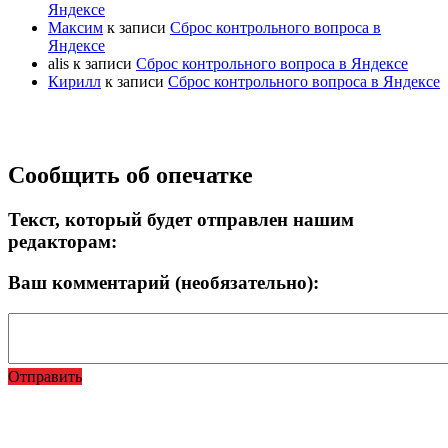
Яндексе
Максим
к записи
Сброс контрольного вопроса в
Яндексе
alis
к записи
Сброс контрольного вопроса в Яндексе
Кирилл
к записи
Сброс контрольного вопроса в Яндексе
Прокрутка
Сообщить об опечатке
вверх
Текст, который будет отправлен нашим
редакторам:
Ваш комментарий (необязательно):
Отправить