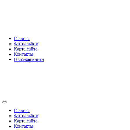
Перейти
Rakovski.ru
к
содержимому
Per aspera ad astra
Главная
Фотоальбом
Карта сайта
Контакты
Гостевая книга
Rakovski.ru
Per aspera ad astra
Главная
Фотоальбом
Карта сайта
Контакты