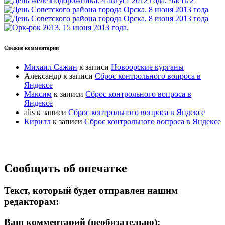
Свежие комментарии
Михаил Сажин
к записи
Новоорские курганы
Александр
к записи
Сброс контрольного вопроса в
Яндексе
Максим
к записи
Сброс контрольного вопроса в
Яндексе
alis
к записи
Сброс контрольного вопроса в Яндексе
Кирилл
к записи
Сброс контрольного вопроса в Яндексе
Прокрутка
Сообщить об опечатке
вверх
Текст, который будет отправлен нашим
редакторам:
Ваш комментарий (необязательно):