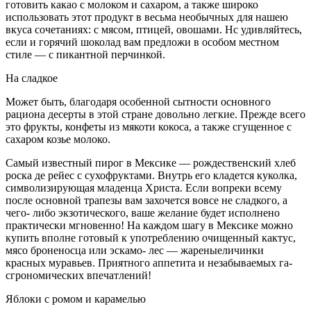
готовить какао с моло­ком и сахаром, а также широко
использо­вать этот продукт в весьма необычных для нашею
вкуса сочетаниях: с мясом, птицей, овошами. Нс удивляйтесь,
если и горячий шоколад вам предложи в особом местном
стиле — с пикантной перчинкой.
На сладкое
Может быть, благодаря особенной сыт­ности основного
рациона десерты в этой стране довольно легкие. Прежде всего
это фрукты, конфеты из мякоти кокоса, а так­же сгущенное с
сахаром козье молоко.
Самый известный пирог в Мексике — рождественский хлеб
роска де рейес с сухо­фруктами. Внутрь его кладется куколка,
символизирующая младенца Христа. Если вопреки всему
после основной трапезы вам захочется вовсе не сладкого, а
чего- либо экзотического, ваше желание бу­дет исполнено
практически мгновенно! На каждом шагу в Мексике можно
купить вполне готовый к употреблению очищен­ный кактус,
мясо броненосца или эскамо- лес — жареныеличинки
красных муравьев. Приятного аппетита и незабываемых га-
сгрономических впечатлений!
Яблоки с ромом и карамелью