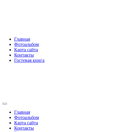
Перейти
Rakovski.ru
к
содержимому
Per aspera ad astra
Главная
Фотоальбом
Карта сайта
Контакты
Гостевая книга
Rakovski.ru
Per aspera ad astra
Главная
Фотоальбом
Карта сайта
Контакты