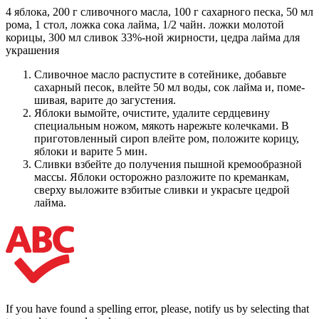
4 яблока, 200 г сливочного масла, 100 г сахарного песка, 50 мл
рома, 1 стол, ложка сока лайма, 1/2 чайн. ложки молотой
корицы, 300 мл сливок 33%-ной жирности, цедра лайма для
украшения
Сливочное масло распустите в со­тейнике, добавьте
сахарный песок, влейте 50 мл воды, сок лайма и, поме­
шивая, варите до загустения.
Яблоки вымойте, очистите, удали­те сердцевину
специальным ножом, мякоть нарежьте колечками. В
приго­товленный сироп влейте ром, положите корицу,
яблоки и варите 5 мин.
Сливки взбейте до получения пыш­ной кремообразной
массы. Яблоки осторожно разложите по креманкам,
сверху выложите взбитые сливки и украсьте цедрой
лайма.
If you have found a spelling error, please, notify us by selecting that