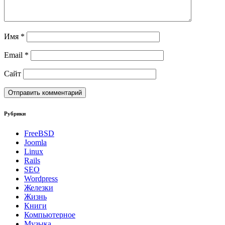
Имя
*
Email
*
Сайт
Рубрики
FreeBSD
Joomla
Linux
Rails
SEO
Wordpress
Железки
Жизнь
Книги
Компьютерное
Музыка