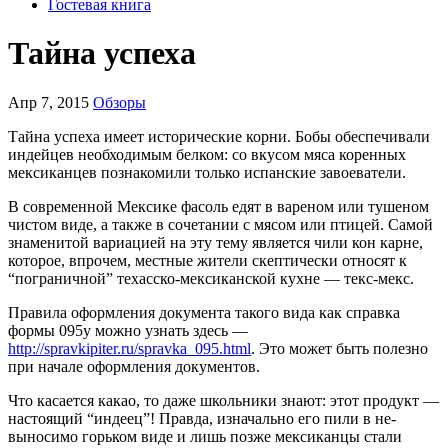
Гостевая книга
Тайна успеха
Апр 7, 2015
Обзоры
Тайна успеха имеет исторические корни. Бобы обеспечивали
индейцев необходи­мым белком: со вкусом мяса коренных
мексиканцев познакомили только испан­ские завоеватели.
В современной Мексике фасоль едят в вареном или тушеном
чистом виде, а также в сочетании с мясом или птицей. Самой
знаменитой вариацией на эту тему является чили кон карне,
которое, впро­чем, местные жители скептически относят к
“пограничной” техасско-мексиканской кухне — текс-мекс.
Правила оформления документа такого вида как справка
формы 095у можно узнать здесь —
http://spravkipiter.ru/spravka_095.html
. Это может быть полезно
при начале оформления документов.
Что касается какао, то даже школьни­ки знают: этот продукт —
настоящий “ин­деец”! Правда, изначально его пили в не­
выносимо горьком виде и лишь позже мексиканцы стали