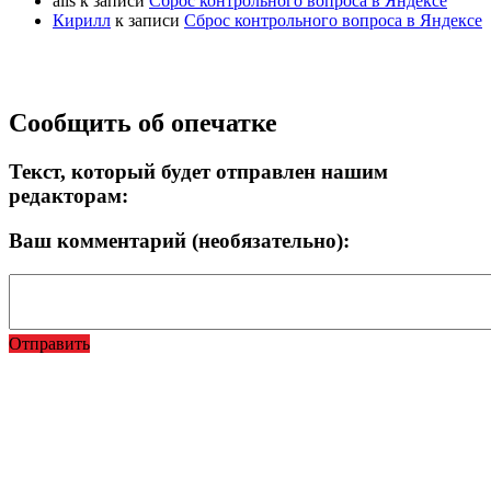
alis
к записи
Сброс контрольного вопроса в Яндексе
Кирилл
к записи
Сброс контрольного вопроса в Яндексе
Прокрутка
Сообщить об опечатке
вверх
Текст, который будет отправлен нашим
редакторам:
Ваш комментарий (необязательно):
Отправить