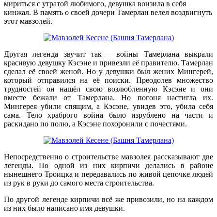
мириться с утратой любимого, девушка вонзила в себя
кинжал. В память о своей дочери Тамерлан велел воздвигнуть
этот мавзолей.
Другая легенда звучит так – войны Тамерлана выкрали
красивую девушку Кэсэне и привезли её правителю. Тамерлан
сделал её своей женой. Но у девушки был жених Мингерей,
который отправился на её поиски. Преодолев множество
трудностей он нашёл свою возлюбленную Кэсэне и они
вместе бежали от Тамерлана. Но погоня настигла их.
Мингерея убили спящим, а Кэсэне, увидев это, убила себя
сама. Тело храброго война было изрублено на части и
раскидано по полю, а Кэсэне похоронили с почестями.
Непосредственно о строительстве мавзолея рассказывают две
легенды. По одной из них кирпичи делались в районе
нынешнего Троицка и передавались по живой цепочке людей
из рук в руки до самого места строительства.
По другой легенде кирпичи всё же привозили, но на каждом
из них было написано имя девушки.