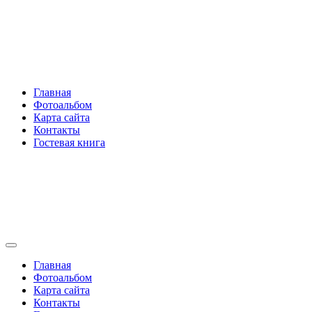
Перейти
Rakovski.ru
к
содержимому
Per aspera ad astra
Главная
Фотоальбом
Карта сайта
Контакты
Гостевая книга
Rakovski.ru
Per aspera ad astra
Главная
Фотоальбом
Карта сайта
Контакты