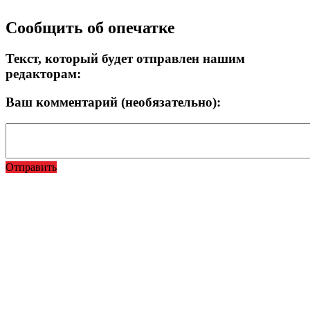
Прокрутка
Сообщить об опечатке
вверх
Текст, который будет отправлен нашим
редакторам:
Ваш комментарий (необязательно):
Отправить