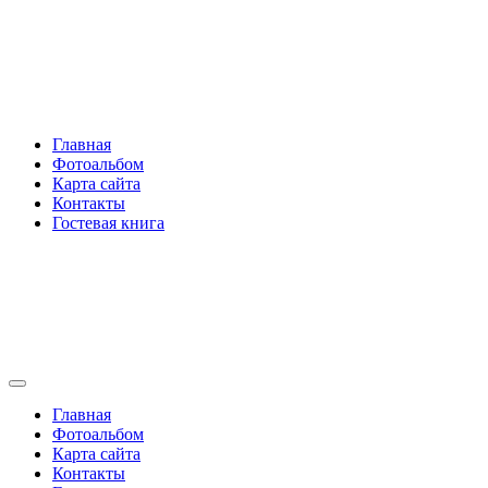
Перейти
Rakovski.ru
к
содержимому
Per aspera ad astra
Главная
Фотоальбом
Карта сайта
Контакты
Гостевая книга
Rakovski.ru
Per aspera ad astra
Главная
Фотоальбом
Карта сайта
Контакты