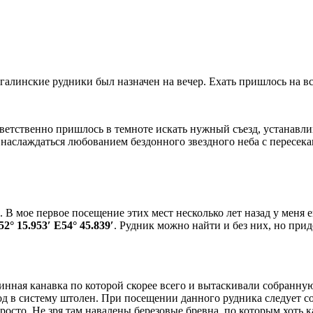
алинские рудники был назначен на вечер. Ехать пришлось на вс
ветственно пришлось в темноте искать нужный съезд, устанавлив
и наслаждаться любованием бездонного звездного неба с пересе
 В мое первое посещение этих мест несколько лет назад у меня 
52° 15.953′ E54° 45.839′
. Рудник можно найти и без них, но прид
инная канавка по которой скорее всего и вытаскивали собранную
д в систему штолен. При посещении данного рудника следует со
просто. Не зря там навалены березовые бревна, по которым хоть к