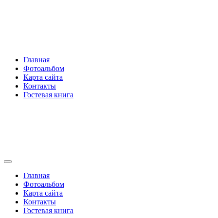
Перейти
Rakovski.ru
к
содержимому
Per aspera ad astra
Главная
Фотоальбом
Карта сайта
Контакты
Гостевая книга
Rakovski.ru
Per aspera ad astra
Главная
Фотоальбом
Карта сайта
Контакты
Гостевая книга