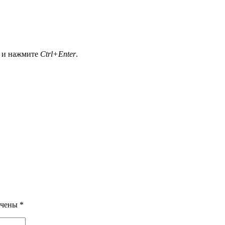
а и нажмите
Ctrl+Enter
.
ечены
*