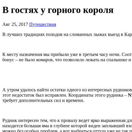
В гостях у горного короля
Авг 25, 2017
Путешествия
В лучших традициях походов на сломанных лыжах выезд в Карг
К месту назначения мы прибыли уже в третьем часу ночи. Соот
бонус – не было комаров, что позволило лежать на спальнике 
А утром удалось найти остатки одного из интересных рудников.
этот недостаток был исправлен. Координаты этого рудника –
N
требует дополнительных сил и времени.
Рудник интересен тем, что к провалу ведет ярко выраженная дл
находится большая яма в глубине которой виден заплывший вхо
можно без особых проблем, а вот выбраться оттуда уже не так 