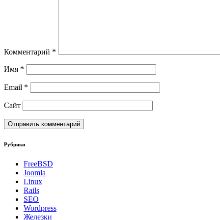
Комментарий
*
Имя
*
Email
*
Сайт
Рубрики
FreeBSD
Joomla
Linux
Rails
SEO
Wordpress
Железки