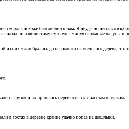
 король похоже благоволил к нам. Я неудачно пытался взобрат
 назад по извилистому пути едва минуя огромные валуны и рис
й из них мы добрались до огромного окаменелого дерева, что то
го.
жали нагрузок и их пришлось перевязывать запасным шнурком.
али в гостях в деревне крайне удачно попав на шашлыки.