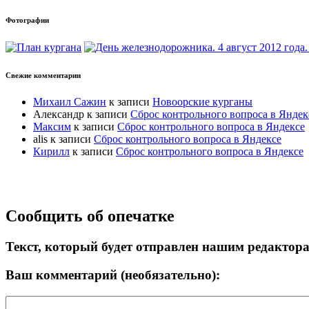
Фотографии
Свежие комментарии
Михаил Сажин
к записи
Новоорские курганы
Александр
к записи
Сброс контрольного вопроса в Яндек
Максим
к записи
Сброс контрольного вопроса в Яндексе
alis
к записи
Сброс контрольного вопроса в Яндексе
Кирилл
к записи
Сброс контрольного вопроса в Яндексе
Прокрутка
Сообщить об опечатке
вверх
Текст, который будет отправлен нашим редактор
Ваш комментарий (необязательно):