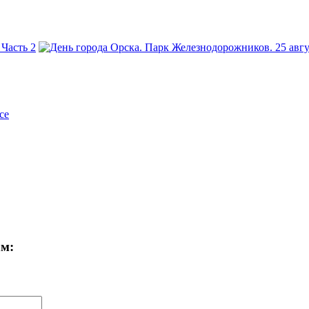
се
ам: