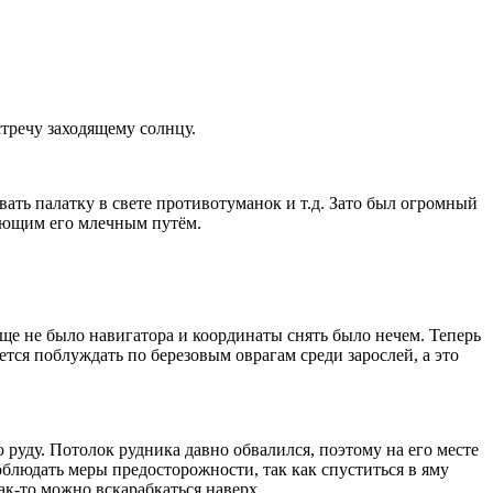
тречу заходящему солнцу.
ать палатку в свете противотуманок и т.д. Зато был огромный
кающим его млечным путём.
еще не было навигатора и координаты снять было нечем. Теперь
ется поблуждать по березовым оврагам среди зарослей, а это
 руду. Потолок рудника давно обвалился, поэтому на его месте
блюдать меры предосторожности, так как спуститься в яму
ак-то можно вскарабкаться наверх.