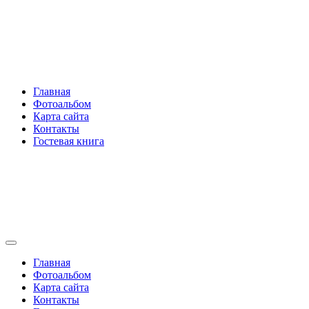
Перейти
Rakovski.ru
к
содержимому
Per aspera ad astra
Главная
Фотоальбом
Карта сайта
Контакты
Гостевая книга
Rakovski.ru
Per aspera ad astra
Главная
Фотоальбом
Карта сайта
Контакты