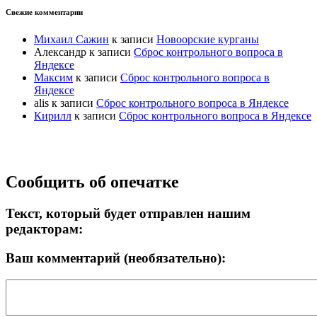
Свежие комментарии
Михаил Сажин
к записи
Новоорские курганы
Александр
к записи
Сброс контрольного вопроса в
Яндексе
Максим
к записи
Сброс контрольного вопроса в
Яндексе
alis
к записи
Сброс контрольного вопроса в Яндексе
Кирилл
к записи
Сброс контрольного вопроса в Яндексе
Прокрутка
Сообщить об опечатке
вверх
Текст, который будет отправлен нашим
редакторам:
Ваш комментарий (необязательно):