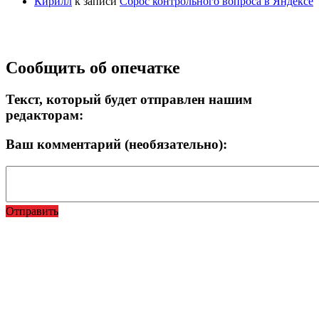
Кирилл
к записи
Сброс контрольного вопроса в Яндексе
Прокрутка
Сообщить об опечатке
вверх
Текст, который будет отправлен нашим
редакторам:
Ваш комментарий (необязательно):
Отправить