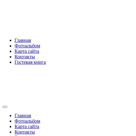
Перейти
Rakovski.ru
к
содержимому
Per aspera ad astra
Главная
Фотоальбом
Карта сайта
Контакты
Гостевая книга
Rakovski.ru
Per aspera ad astra
Главная
Фотоальбом
Карта сайта
Контакты