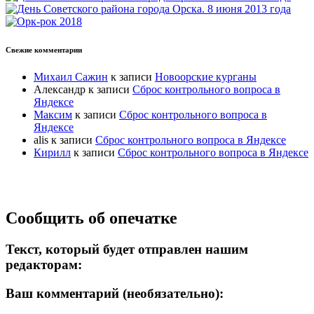
Свежие комментарии
Михаил Сажин
к записи
Новоорские курганы
Александр
к записи
Сброс контрольного вопроса в
Яндексе
Максим
к записи
Сброс контрольного вопроса в
Яндексе
alis
к записи
Сброс контрольного вопроса в Яндексе
Кирилл
к записи
Сброс контрольного вопроса в Яндексе
Прокрутка
Сообщить об опечатке
вверх
Текст, который будет отправлен нашим
редакторам:
Ваш комментарий (необязательно):