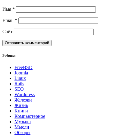
Имя
*
Email
*
Сайт
Рубрики
FreeBSD
Joomla
Linux
Rails
SEO
Wordpress
Железки
Жизнь
Книги
Компьютерное
Музыка
Мысли
Обзоры