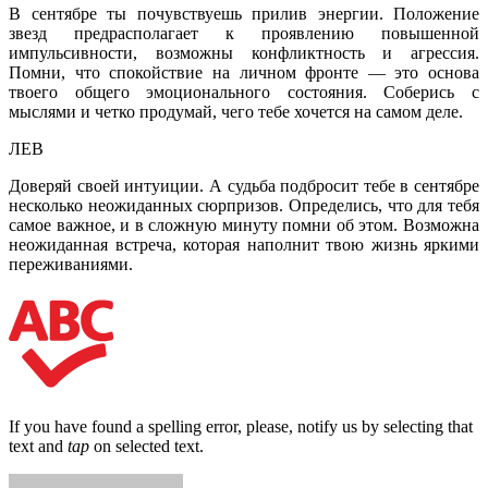
В сентябре ты почувствуешь прилив энергии. Положение
звезд предрас­полагает к проявлению повышенной
импульсивности, возможны кон­фликтность и агрессия.
Помни, что спокойствие на личном фронте — это основа
твоего общего эмоционально­го состояния. Соберись с
мыслями и четко продумай, чего тебе хочется на самом деле.
ЛЕВ
Доверяй своей интуиции. А судь­ба подбросит тебе в сентябре
не­сколько неожиданных сюрпризов. Определись, что для тебя
самое важное, и в сложную минуту помни об этом. Возможна
неожиданная встреча, которая наполнит твою жизнь яркими
переживаниями.
If you have found a spelling error, please, notify us by selecting that
text and
tap
on selected text.