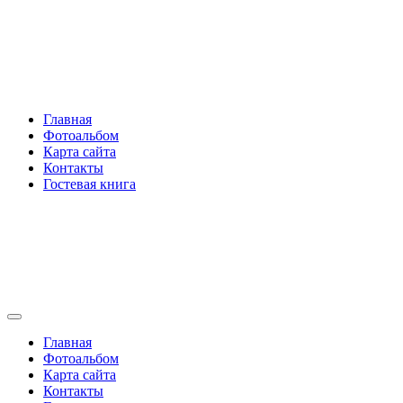
Перейти
Rakovski.ru
к
содержимому
Per aspera ad astra
Главная
Фотоальбом
Карта сайта
Контакты
Гостевая книга
Rakovski.ru
Per aspera ad astra
Главная
Фотоальбом
Карта сайта
Контакты