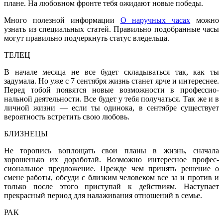
плане. На любовном фронте тебя ожидают новые победы.
Много полезной информации
О наручных часах
можно
узнать из специальных статей. Правильно подобранные часы
могут правильно подчеркнуть статус вледельца.
ТЕЛЕЦ
В начале месяца не все будет скла­дываться так, как ты
задумала. Но уже с 7 сентября жизнь станет ярче и интереснее.
Перед тобой появятся новые возможности в профессио­
нальной деятельности. Все будет у тебя получаться. Так же и в
личной жизни — если ты одинока, в сентябре существует
вероятность встретить свою любовь.
БЛИЗНЕЦЫ
Не торопись воплощать свои планы в жизнь, сначала
хорошенько их дора­ботай. Возможно интересное профес­
сиональное предложение. Прежде чем принять решение о
смене ра­боты, обсуди с близким человеком все за и против и
только после этого приступай к действиям. Наступает
прекрасный период для налаживания отношений в семье.
РАК