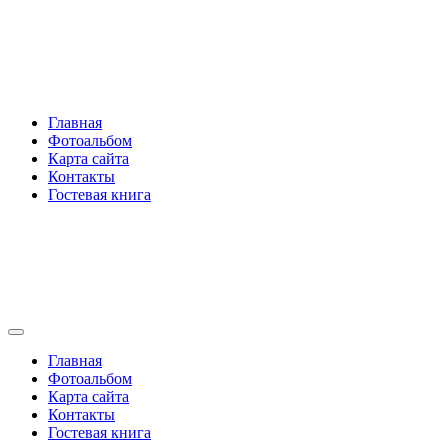
Перейти
Rakovski.ru
к
содержимому
Per aspera ad astra
Главная
Фотоальбом
Карта сайта
Контакты
Гостевая книга
Rakovski.ru
Per aspera ad astra
Главная
Фотоальбом
Карта сайта
Контакты
Гостевая книга