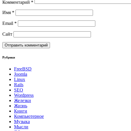
Комментарий
*
Имя
*
Email
*
Сайт
Рубрики
FreeBSD
Joomla
Linux
Rails
SEO
Wordpress
Железки
Жизнь
Книги
Компьютерное
Музыка
Мысли