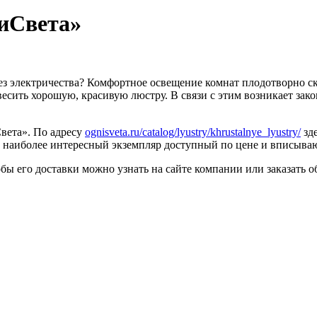
ниСвета»
ез электричества? Комфортное освещение комнат плодотворно с
есить хорошую, красивую люстру. В связи с этим возникает за
вета». По адресу
ognisveta.ru/catalog/lyustry/khrustalnye_lyustry/
зд
ь наиболее интересный экземпляр доступный по цене и вписыв
бы его доставки можно узнать на сайте компании или заказать о