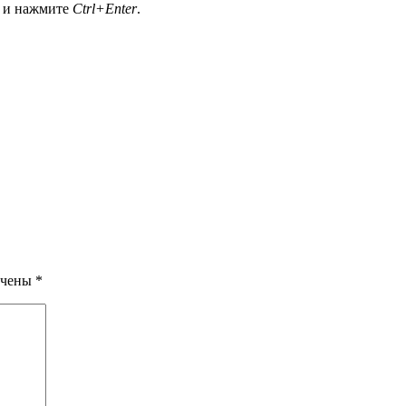
а и нажмите
Ctrl+Enter
.
ечены
*