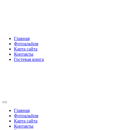
Перейти
Rakovski.ru
к
содержимому
Per aspera ad astra
Главная
Фотоальбом
Карта сайта
Контакты
Гостевая книга
Rakovski.ru
Per aspera ad astra
Главная
Фотоальбом
Карта сайта
Контакты