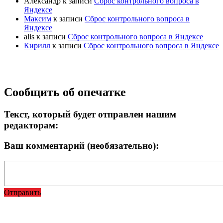
Александр
к записи
Сброс контрольного вопроса в
Яндексе
Максим
к записи
Сброс контрольного вопроса в
Яндексе
alis
к записи
Сброс контрольного вопроса в Яндексе
Кирилл
к записи
Сброс контрольного вопроса в Яндексе
Прокрутка
Сообщить об опечатке
вверх
Текст, который будет отправлен нашим
редакторам:
Ваш комментарий (необязательно):
Отправить