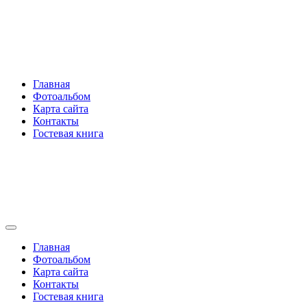
Перейти
Rakovski.ru
к
содержимому
Per aspera ad astra
Главная
Фотоальбом
Карта сайта
Контакты
Гостевая книга
Rakovski.ru
Per aspera ad astra
Главная
Фотоальбом
Карта сайта
Контакты
Гостевая книга