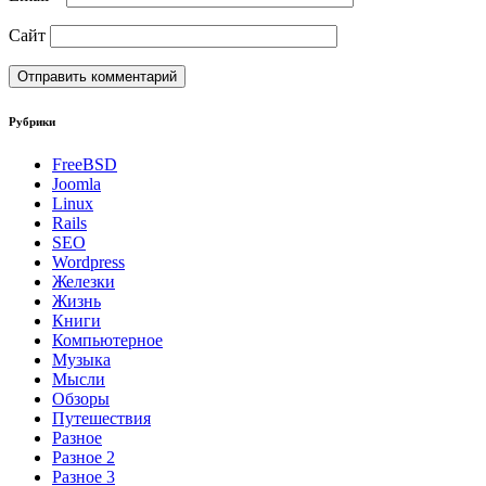
Сайт
Рубрики
FreeBSD
Joomla
Linux
Rails
SEO
Wordpress
Железки
Жизнь
Книги
Компьютерное
Музыка
Мысли
Обзоры
Путешествия
Разное
Разное 2
Разное 3