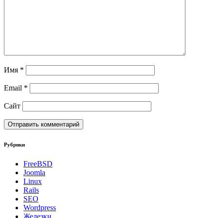
Имя
*
Email
*
Сайт
Рубрики
FreeBSD
Joomla
Linux
Rails
SEO
Wordpress
Железки