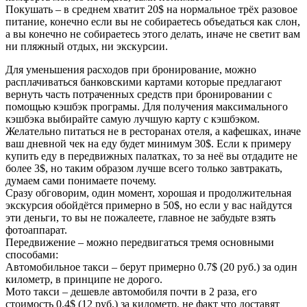
Покушать – в среднем хватит 20$ на нормальное трёх разовое
питание, конечно если вы не собираетесь объедаться как слон,
а вы конечно не собираетесь этого делать, иначе не светит вам
ни пляжный отдых, ни экскурсии.
Для уменьшения расходов при бронирование, можно
расплачиваться банковскими картами которые предлагают
вернуть часть потраченных средств при бронировании с
помощью кэшбэк програмы. Для получения максимального
кэшбэка выбирайте самую лучшую карту с кэшбэком.
Желательно питаться не в ресторанах отеля, а кафешках, иначе
ваш дневной чек на еду будет минимум 30$. Если к примеру
купить еду в передвижных палатках, то за неё вы отдадите не
более 3$, но таким образом лучше всего только завтракать,
думаем сами понимаете почему.
Сразу обговорим, один момент, хорошая и продолжительная
экскурсия обойдётся примерно в 50$, но если у вас найдутся
эти деньги, то вы не пожалеете, главное не забудьте взять
фотоаппарат.
Передвижение – можно передвигаться тремя основными
способами:
Автомобильное такси – берут примерно 0.7$ (20 руб.) за один
километр, в принципе не дорого.
Мото такси – дешевле автомобиля почти в 2 раза, его
стоимость 0.4$ (12 руб.) за километр, не факт что доставят