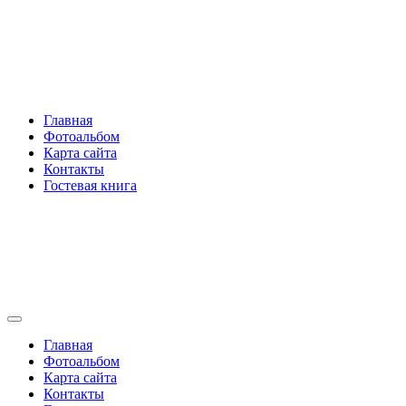
Перейти
Rakovski.ru
к
содержимому
Per aspera ad astra
Главная
Фотоальбом
Карта сайта
Контакты
Гостевая книга
Rakovski.ru
Per aspera ad astra
Главная
Фотоальбом
Карта сайта
Контакты