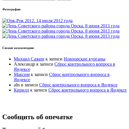
Фотографии
Свежие комментарии
Михаил Сажин
к записи
Новоорские курганы
Александр
к записи
Сброс контрольного вопроса в
Яндексе
Максим
к записи
Сброс контрольного вопроса в
Яндексе
alis
к записи
Сброс контрольного вопроса в Яндексе
Кирилл
к записи
Сброс контрольного вопроса в Яндексе
Прокрутка
Сообщить об опечатке
вверх