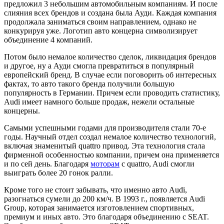
предложил 3 небольшим автомобильным компаниям. И после
слияния всех брендов и создана была Ауди. Каждая компания
продолжала заниматься своим направлением, однако не
конкурируя уже. Логотип авто концерна символизирует
объединение 4 компаний.
Потом было немалое количество сделок, ликвидация брендов
и другое, ну а Ауди смогла превратиться в популярный
европейский бренд. В случае если поговорить об интересных
фактах, то авто такого бренда получили большую
популярность в Германии. Причем если проводить статистику,
Audi имеет намного больше продаж, нежели остальные
концерны.
Самыми успешными годами для производителя стали 70-е
годы. Научный отдел создал немалое количество технологий,
включая знаменитый quattro привод. Эта технология стала
фирменной особенностью компании, причем она применяется
и по сей день. Благодаря
моторам
с quattro, Audi смогли
выиграть более 20 гонок ралли.
Кроме того не стоит забывать, что именно авто Audi,
разогнаться сумели до 200 км/ч. В 1993 г., появляется Audi
Group, которая занимается изготовлением спортивных,
премиум и иных авто. Это благодаря объединению с SEAT.