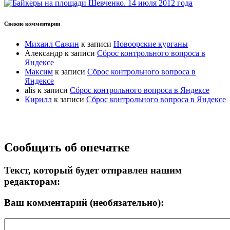
Свежие комментарии
Михаил Сажин
к записи
Новоорские курганы
Александр
к записи
Сброс контрольного вопроса в
Яндексе
Максим
к записи
Сброс контрольного вопроса в
Яндексе
alis
к записи
Сброс контрольного вопроса в Яндексе
Кирилл
к записи
Сброс контрольного вопроса в Яндексе
Прокрутка
Сообщить об опечатке
вверх
Текст, который будет отправлен нашим
редакторам:
Ваш комментарий (необязательно):