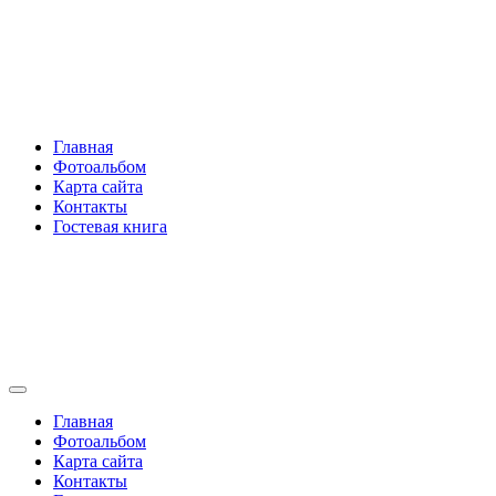
Перейти
Rakovski.ru
к
содержимому
Per aspera ad astra
Главная
Фотоальбом
Карта сайта
Контакты
Гостевая книга
Rakovski.ru
Per aspera ad astra
Главная
Фотоальбом
Карта сайта
Контакты