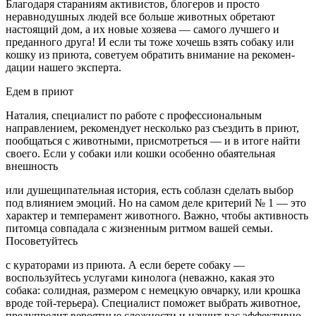
Благодаря стараниям активистов, блоге­ров и просто
неравнодушных людей все больше животных обретают
настоящий дом, а их новые хозяева — самого лучше­го и
преданного друга! И если ты тоже хо­чешь взять собаку или
кошку из приюта, советуем обратить внимание на рекомен­
дации нашего эксперта.
Едем в приют
Наталия, специалист по ра­боте с профессиональным
направлени­ем, рекомендует несколько раз съездить в приют,
пооб­щаться с животными, присмотреться — и в итоге найти
своего. Если у собаки или кошки особенно обаятельная
внешность
или душещипательная история, есть соблазн сде­лать выбор
под влиянием эмоций. Но на самом деле критерий № 1 — это
характер и темперамент живот­ного. Важно, чтобы активность
питомца совпадала с жизненным ритмом вашей семьи.
Посоветуйтесь
с кураторами из приюта. А если бере­те собаку —
воспользуйтесь услугами ки­нолога (неважно, какая это
собака: со­лидная, размером с немецкую овчарку, или крошка
вроде той-терьера). Специ­алист поможет выбрать животное,
пре­дупредит вероятные сложности и научит вас эффективно