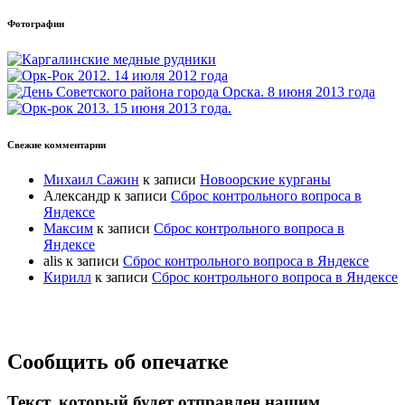
Фотографии
Свежие комментарии
Михаил Сажин
к записи
Новоорские курганы
Александр
к записи
Сброс контрольного вопроса в
Яндексе
Максим
к записи
Сброс контрольного вопроса в
Яндексе
alis
к записи
Сброс контрольного вопроса в Яндексе
Кирилл
к записи
Сброс контрольного вопроса в Яндексе
Прокрутка
Сообщить об опечатке
вверх
Текст, который будет отправлен нашим