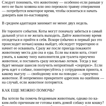
Следует понимать, что животному — особенно если раньше у
него не было хозяина или оно пережило трав­му отвержения
— потребуется некоторое время, что­бы освоиться и начать
доверять вам по-настоящему.
В среднем адаптация занимает не менее двух недель.
Не торопите события. Коты могут поначалу забиться в самый
дальний угол и не желать выходить. Дайте жи­вотному время
отсидеться и прийти в себя. Вскоре (обычно в первый раз это
происходит ночью) кошка выйдет, обследует территорию и
начнет ее осваивать. Сразу же после приезда покажите
животному места для сна и еды. Если вы взяли кота, стоит
узнать, к ка­кому типу наполнителя для туалета приучено
живот­ное, и поставить сразу несколько лотков. Тогда у вас
будет меньше шансов получить неприятный «сюр­приз». Если
речь идет о собаке, поинтересуйтесь у со­трудников приюта, к
какому выгулу — свободному или на поводке — приучено
животное. И непременно при­крепите адресник на ошейник —
на случай, если жи­вотное потеряется.
КАК ЕЩЕ МОЖНО ПОМОЧЬ?
Вы хотели бы помочь бездомным живот­ным, однако по ка­
ким-либо причинам не готовы взять до­мой собаку или кош­ку?