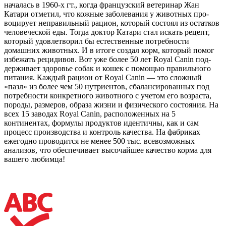
началась в 1960-х гт., когда француз­ский ветеринар Жан
Катари отметил, что кожные заболева­ния у животных про­
воцирует неправиль­ный рацион, который состоял из остат­ков
человеческой еды. Тогда доктор Катари стал искать ре­цепт,
который удовлетворил бы естественные потребности
домашних животных. И в итоге создал корм, который помог
избежать рецидивов. Вот уже более 50 лет Royal Canin под­
держивает здоровье собак и кошек с помощью правильного
питания. Каждый рацион от Royal Canin — это сложный
«пазл» из более чем 50 нутриентов, сбалансированных под
потреб­ности конкретного животного с учетом его возраста,
породы, размеров, образа жизни и физического состояния. На
всех 15 заводах Royal Canin, расположенных на 5
континентах, формулы продуктов идентичны, как и сам
процесс производ­ства и контроль качества. На фабриках
ежегодно проводится не менее 500 тыс. всевозможных
анализов, что обеспечивает высочайшее качество корма для
вашего любимца!