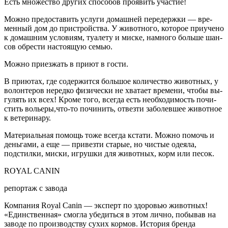
Есть множест­во других способов проявить участие!
Можно предоста­вить услуги домашней передержки — вре­
менный дом до пристройства. У животно­го, которое приучено
к домашним услови­ям, туалету и миске, намного больше шан­
сов обрести настоя­щую семью.
Можно приез­жать в приют в гости.
В приютах, где содер­жится большое коли­чество животных, у
волонтеров нередко физически не хватает времени, чтобы вы­
гулять их всех! Кро­ме того, всегда есть необходимость почи­
стить вольеры,что-то починить, отвезти за­болевшее животное
к ветеринару.
Материальная по­мощь тоже всегда кстати. Можно по­мочь и
деньгами, а еще — привезти ста­рые, но чистые одея­ла,
подстилки, миски, игрушки для живот­ных, корм или песок.
ROYAL CANIN
репортаж с завода
Компания Royal Canin — эксперт по здоровью живот­ных!
«Единственная» смогла убедиться в этом лично, побывав на
заводе по произ­водству сухих кор­мов. История брен­да