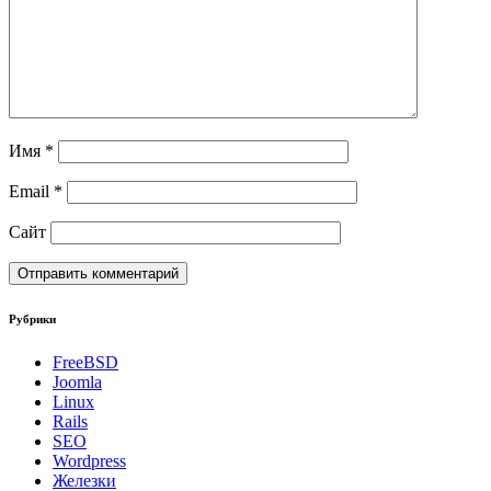
Имя
*
Email
*
Сайт
Рубрики
FreeBSD
Joomla
Linux
Rails
SEO
Wordpress
Железки