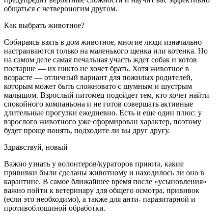
общаться с четвероно­гим другом.
Как выбрать животное?
Собираясь взять в дом животное, многие люди изначально
настраиваются только на маленького щенка или котенка. Но
на самом деле самая печальная участь ждет собак и котов
постарше — их никто не хо­чет брать. Хотя животное в
возрасте — отличный вариант для пожилых родителей,
которым может быть сложновато с шумным и шустрым
малышом. Взрослый питомец подойдет тем, кто хочет найти
спокойного компаньона и не готов совершать активные
длительные прогулки ежедневно. Есть и еще один плюс: у
взрослого жи­вотного уже сформирован характер, поэтому
будет проще понять, подходите ли вы друг другу.
Здравствуй, новый
Важно узнать у волонтеров/кураторов приюта, какие
прививки были сделаны животному и находилось ли оно в
карантине. В самое ближайшее время после «усы­новления»
важно пойти к ветеринару для общего осмо­тра, прививок
(если это необходимо), а также для анти- паразитарной и
противоблошиной обработки.