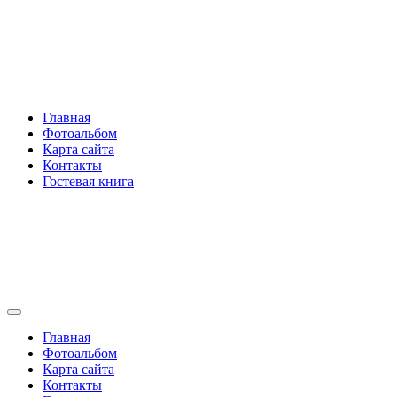
Перейти
Rakovski.ru
к
содержимому
Per aspera ad astra
Главная
Фотоальбом
Карта сайта
Контакты
Гостевая книга
Rakovski.ru
Per aspera ad astra
Главная
Фотоальбом
Карта сайта
Контакты