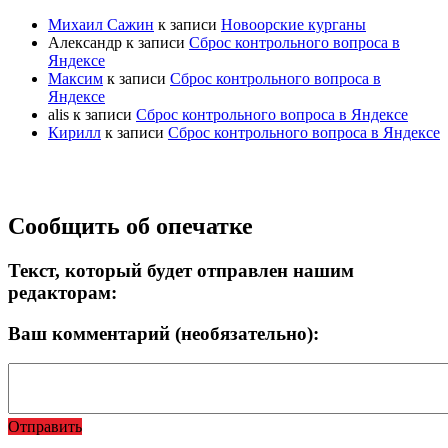
Михаил Сажин
к записи
Новоорские курганы
Александр
к записи
Сброс контрольного вопроса в
Яндексе
Максим
к записи
Сброс контрольного вопроса в
Яндексе
alis
к записи
Сброс контрольного вопроса в Яндексе
Кирилл
к записи
Сброс контрольного вопроса в Яндексе
Прокрутка
Сообщить об опечатке
вверх
Текст, который будет отправлен нашим
редакторам:
Ваш комментарий (необязательно):
Отправить