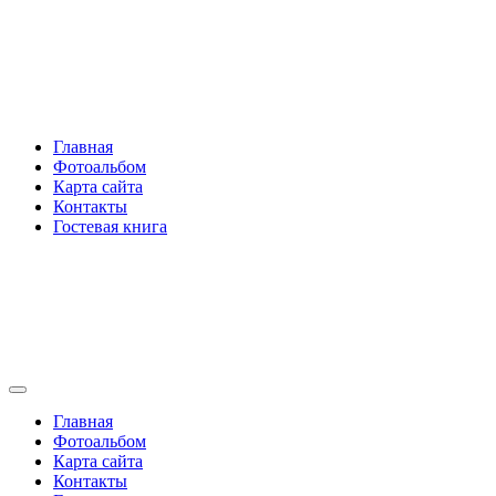
Перейти
Rakovski.ru
к
содержимому
Per aspera ad astra
Главная
Фотоальбом
Карта сайта
Контакты
Гостевая книга
Rakovski.ru
Per aspera ad astra
Главная
Фотоальбом
Карта сайта
Контакты