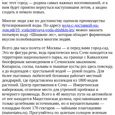
нас этот город — родина самых важ­ных воспоминаний, и к
ним будет приятно вернуться наступившим летом, а заодно
создать и немало новых.
Многие люди уже по достоинству оценили преимущества
бутилированной воды. По адресу
вода-с-доставкой-на-
дом.рф/19_voda/pitevaya-voda-shishkin-les/
можно заказать
питьевую воду «Шишкин лес», которая обладает фирменным
вкусом полюбившимся многим людям.
Всего два часа полета от Москвы — и перед вами город-сад.
Это не фигура речи, ведь практически весь Сочи находится на
террито­рии национального парка, на границе с Кавказским
биосферным заповедником и Сочинским заказником.
Кипарисы, сосны, пальмы и пышные кусты роз здесь повсюду,
а до водопадов с хрустальной водой — рукой подать. Для
более пытливых любителей ботаники работает местный
дендрарий, где представлена коллекция из 1800 видов
растений. Центр притяжения в Сочи — Имеретинская
набережная, отличное место для утренней пробежки и
вечернего променада. Всего в 40 минутах пути на автомобиле
от нее находит­ся Мацестинская долина, прославившаяся не
только целебными источниками, но и внушительными —
площадью более 170 гекта­ров — чайными плантациями
(matsestatea.ru). Прогуляйтесь по за­литым солнцем зеленым