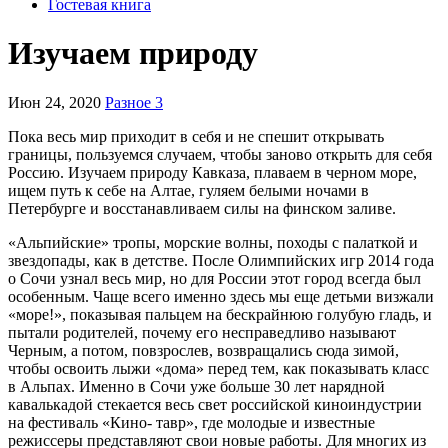
Гостевая книга
Изучаем природу
Июн 24, 2020
Разное 3
Пока весь мир приходит в себя и не спешит открывать
границы, пользуемся случаем, чтобы заново открыть для себя
Россию. Изучаем природу Кавказа, плаваем в черном море,
ищем путь к себе на Алтае, гуляем белыми ночами в
Петербурге и восстанавливаем силы на финском заливе.
«Альпийские» тропы, морские волны, походы с палаткой и
звездопады, как в детстве. После Олимпийских игр 2014 года
о Сочи узнал весь мир, но для России этот город всегда был
особенным. Чаще всего именно здесь мы еще детьми визжали
«море!», показывая пальцем на бескрай­нюю голубую гладь, и
пытали родителей, почему его несправедливо называют
Черным, а потом, повзрослев, возвращались сюда зимой,
чтобы освоить лыжи «дома» перед тем, как показывать класс
в Аль­пах. Именно в Сочи уже больше 30 лет нарядной
кавалькадой сте­кается весь свет российской киноиндустрии
на фестиваль «Кино- тавр», где молодые и известные
режиссеры представляют свои новые работы. Для многих из