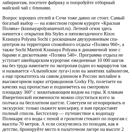
лабиринтам, посетите фабрику и попро­буйте отборный
майский чай с блинами.
Вопрос хороших отелей в Сочи тоже давно не стоит. Самый
бога­тый выбор — на известном горном курорте «Красная
Поляна» (krasnayapolyanaresort.ru). Летний сезон здесь
начнется с открытия ibis Styles и пятизвездочного Rixos
Krasnaya Polyana Sochi с роскош­ным двухуровневым спа-
центром на территории спокойного отдыха «Поляна 960», а
также Sochi Marriott Krasnaya Polyana в динамичной зоне с
барами и дискотеками «Поляна 540». Программа отдыха не
уступает швейцарским курортам: ежедневные 10 000 шагов
вы без труда намотаете по экотропам (один из маршрутов так
и называ­ется «Альпийские луга») или на занятиях хайкингом,
а еще прокати­тесь на самом длинном в России зиплайне в
высокогорном парке аттракционов Gorky Fly, полетаете на
качелях над пропастью и под­ниметесь на смотровую
площадку 360° с захватывающим видом на горы. К пляжам
Имеретинской низменности можно спуститься все­го за
полчаса на бесплатном шаттле. Советуем не игнорировать и
экскурсии: только скажите консьержу, и вам предоставят
полный список. Бестселлер — путешествие к водопаду
Поликаря: его воды с пеной и грохотом стекают по порогам с
высоты 70 метров. А если соскучились по походам, как в
детстве, бронируйте место в палаточ­ном лагере на высоте 2