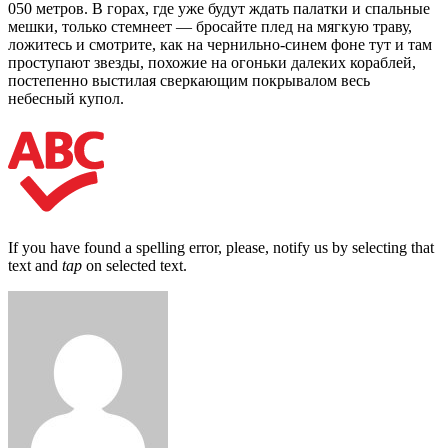
050 метров. В горах, где уже будут ждать па­латки и спальные
мешки, только стемнеет — бросайте плед на мяг­кую траву,
ложитесь и смотрите, как на чернильно-синем фоне тут и там
проступают звезды, похожие на огоньки далеких кораблей,
по­степенно выстилая сверкающим покрывалом весь
небесный купол.
If you have found a spelling error, please, notify us by selecting that
text and
tap
on selected text.