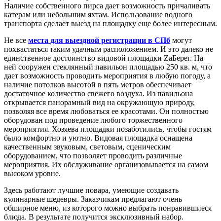
Наличие собственного пирса дает возможность причаливать
катерам или небольшим яхтам. Использование водного
транспорта сделает выезд на площадку еще более интересным.
Не все
места для выездной регистрации в СПб
могут
похвастаться таким удачным расположением. И это далеко не
единственное достоинство видовой площадки ZaБерег. На
ней сооружен стеклянный павильон площадью 250 кв. м, что
дает возможность проводить мероприятия в любую погоду, а
наличие потолков высотой в пять метров обеспечивает
достаточное количество свежего воздуха. Из павильона
открывается панорамный вид на окружающую природу,
позволяя все время любоваться ее красотами. Он полностью
оборудован под проведение любого торжественного
мероприятия. Хозяева площадки позаботились, чтобы гостям
было комфортно и уютно. Видовая площадка оснащена
качественным звуковым, световым, сценическим
оборудованием, что позволяет проводить различные
мероприятия. Их обслуживание организовывается на самом
высоком уровне.
Здесь работают лучшие повара, умеющие создавать
кулинарные шедевры. Заказчикам предлагают очень
обширное меню, из которого можно выбрать понравившиеся
блюда. В результате получится эксклюзивный набор.