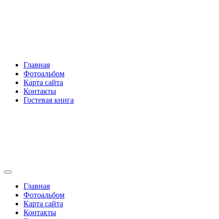
Перейти
Rakovski.ru
к
содержимому
Per aspera ad astra
Главная
Фотоальбом
Карта сайта
Контакты
Гостевая книга
Rakovski.ru
Per aspera ad astra
Главная
Фотоальбом
Карта сайта
Контакты