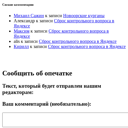
Свежие комментарии
Михаил Сажин
к записи
Новоорские курганы
Александр
к записи
Сброс контрольного вопроса в
Яндексе
Максим
к записи
Сброс контрольного вопроса в
Яндексе
alis
к записи
Сброс контрольного вопроса в Яндексе
Кирилл
к записи
Сброс контрольного вопроса в Яндексе
Прокрутка
Сообщить об опечатке
вверх
Текст, который будет отправлен нашим
редакторам:
Ваш комментарий (необязательно):