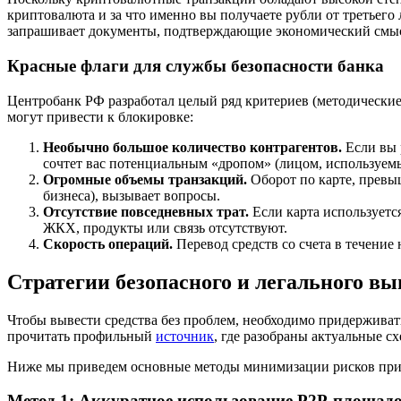
криптовалюта и за что именно вы получаете рубли от третьего
запрашивает документы, подтверждающие экономический смы
Красные флаги для службы безопасности банка
Центробанк РФ разработал целый ряд критериев (методически
могут привести к блокировке:
Необычно большое количество контрагентов.
Если вы р
сочтет вас потенциальным «дропом» (лицом, используемым
Огромные объемы транзакций.
Оборот по карте, превыш
бизнеса), вызывает вопросы.
Отсутствие повседневных трат.
Если карта используетс
ЖКХ, продукты или связь отсутствуют.
Скорость операций.
Перевод средств со счета в течение
Стратегии безопасного и легального в
Чтобы вывести средства без проблем, необходимо придерживат
прочитать профильный
источник
, где разобраны актуальные 
Ниже мы приведем основные методы минимизации рисков при
Метод 1: Аккуратное использование P2P-площад