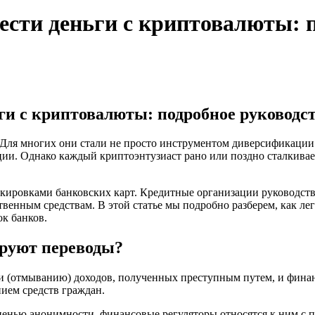
ести деньги с криптовалюты: 
ги с криптовалюты: подробное руководст
ля многих они стали не просто инструментом диверсификации п
ции. Однако каждый криптоэнтузиаст рано или поздно сталкива
окировками банковских карт. Кредитные организации руководст
твенным средствам. В этой статье мы подробно разберем, как ле
к банков.
ируют переводы?
и (отмыванию) доходов, полученных преступным путем, и фина
ием средств граждан.
нью анонимности, финансовые регуляторы относятся к ним с по