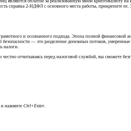
 лиц являются оплатой за реализованную мной криптовалюту н
есть справка 2-НДФЛ с основного места работы, прикрепите ее. Э
грамотного и осознанного подхода. Эпоха полной финансовой а
ой безопасности — это разделение денежных потоков, умеренны
ь налоги.
ж и честно отчитываясь перед налоговой службой, вы сможете б
а и нажмите
Ctrl+Enter
.