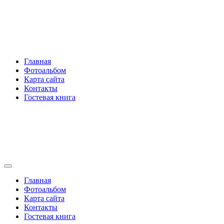
Перейти
Rakovski.ru
к
содержимому
Per aspera ad astra
Главная
Фотоальбом
Карта сайта
Контакты
Гостевая книга
Rakovski.ru
Per aspera ad astra
Главная
Фотоальбом
Карта сайта
Контакты
Гостевая книга