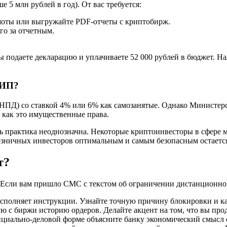
 5 млн рублей в год). От вас требуется:
ншоты или выгружайте PDF-отчеты с криптобирж.
го за отчетным.
Вы подаете декларацию и уплачиваете 52 000 рублей в бюджет.
 ИП?
НПД) со ставкой 4% или 6% как самозанятые. Однако Министерс
 как это имущественные права.
сь практика неоднозначна. Некоторые криптоинвесторы в сфер
розничных инвесторов оптимальным и самым безопасным остает
т?
. Если вам пришло СМС с текстом об ограничении дистанционно
сполняет инструкции. Узнайте точную причину блокировки и к
 с биржи историю ордеров. Делайте акцент на том, что вы про
циально-деловой форме объясните банку экономический смысл 