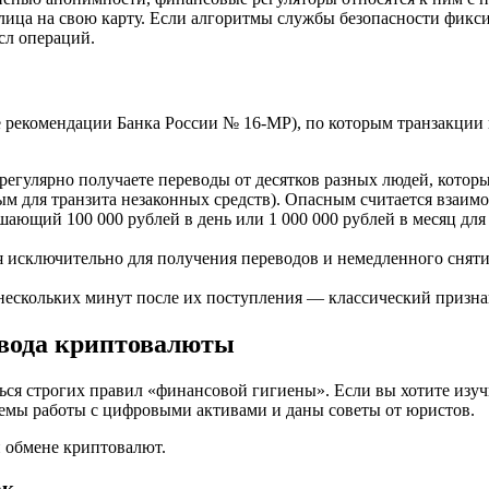
 лица на свою карту. Если алгоритмы службы безопасности фикси
сл операций.
е рекомендации Банка России № 16-МР), по которым транзакции
егулярно получаете переводы от десятков разных людей, которых
 для транзита незаконных средств). Опасным считается взаимоде
ающий 100 000 рублей в день или 1 000 000 рублей в месяц для
я исключительно для получения переводов и немедленного снятия
 нескольких минут после их поступления — классический призн
ывода криптовалюты
ься строгих правил «финансовой гигиены». Если вы хотите изуч
схемы работы с цифровыми активами и даны советы от юристов.
 обмене криптовалют.
ок