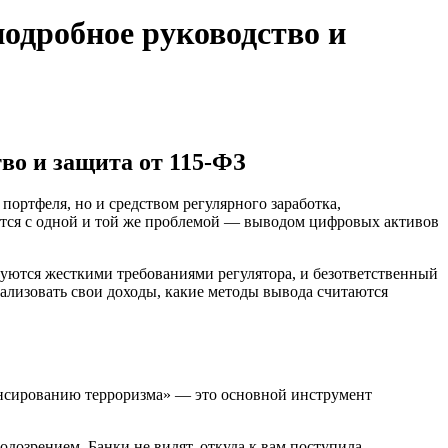
подробное руководство и
во и защита от 115-ФЗ
ортфеля, но и средством регулярного заработка,
ется с одной и той же проблемой — выводом цифровых активов
вуются жесткими требованиями регулятора, и безответственный
гализовать свои доходы, какие методы вывода считаются
нсированию терроризма» — это основной инструмент
дозрением. Банки не видят, откуда к вам поступила