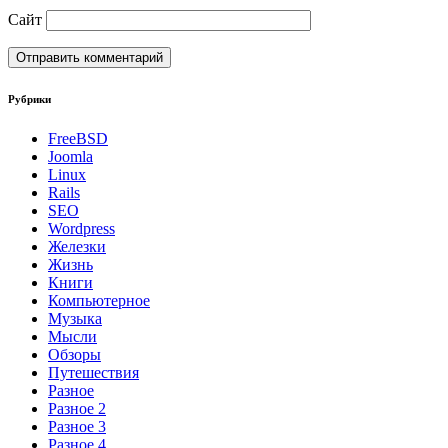
Сайт
Рубрики
FreeBSD
Joomla
Linux
Rails
SEO
Wordpress
Железки
Жизнь
Книги
Компьютерное
Музыка
Мысли
Обзоры
Путешествия
Разное
Разное 2
Разное 3
Разное 4