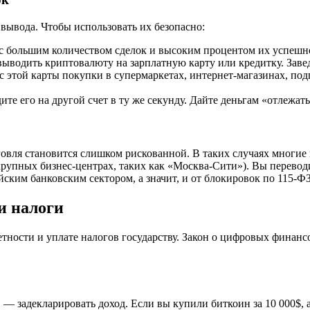
вывода. Чтобы использовать их безопасно:
 большим количеством сделок и высоким процентом их успешн
выводить криптовалюту на зарплатную карту или кредитку. Зав
 этой карты покупки в супермаркетах, интернет-магазинах, под
те его на другой счет в ту же секунду. Дайте деньгам «отлежать
овля становится слишком рискованной. В таких случаях многие 
крупных бизнес-центрах, таких как «Москва-Сити»). Вы перево
йским банковским сектором, а значит, и от блокировок по 115-ФЗ
и налоги
четности и уплате налогов государству. Закон о цифровых фина
задекларировать доход. Если вы купили биткоин за 10 000$, а 