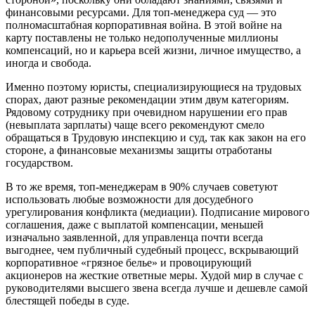
финансовыми ресурсами. Для топ-менеджера суд — это
полномасштабная корпоративная война. В этой войне на
карту поставлены не только недополученные миллионы
компенсаций, но и карьера всей жизни, личное имущество, а
иногда и свобода.
Именно поэтому юристы, специализирующиеся на трудовых
спорах, дают разные рекомендации этим двум категориям.
Рядовому сотруднику при очевидном нарушении его прав
(невыплата зарплаты) чаще всего рекомендуют смело
обращаться в Трудовую инспекцию и суд, так как закон на его
стороне, а финансовые механизмы защиты отработаны
государством.
В то же время, топ-менеджерам в 90% случаев советуют
использовать любые возможности для досудебного
урегулирования конфликта (медиации). Подписание мирового
соглашения, даже с выплатой компенсации, меньшей
изначально заявленной, для управленца почти всегда
выгоднее, чем публичный судебный процесс, вскрывающий
корпоративное «грязное белье» и провоцирующий
акционеров на жесткие ответные меры. Худой мир в случае с
руководителями высшего звена всегда лучше и дешевле самой
блестящей победы в суде.