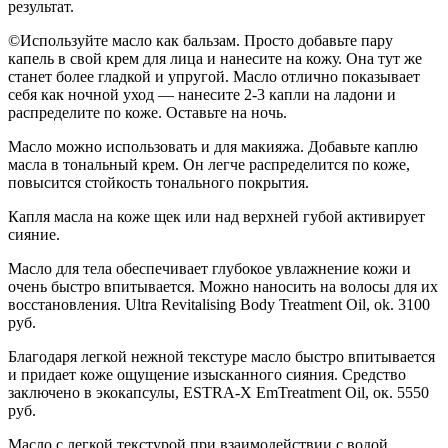
результат.
©Используйте масло как бальзам. Просто добавьте пару
капель в свой крем для лица и нанесите на кожу. Она тут же
станет более гладкой и упругой. Масло отлично показывает
себя как ночной уход — нанесите 2-3 капли на ладо­ни и
распределите по коже. Оставьте на ночь.
Масло можно использовать и для макияжа. Добавьте каплю
масла в тональный крем. Он легче распределится по коже,
повысится стойкость тонального покрытия.
Капля масла на коже щек или над верхней губой активирует
сияние.
Масло для тела обе­спечивает глубокое увлажнение кожи и
очень быстро впи­тывается. Можно наносить на волосы для их
восстановле­ния. Ultra Revitalising Body Treatment Oil, ok. 3100
руб.
Благодаря легкой нежной текстуре масло быстро впиты­вается
и придает коже ощущение изы­сканного сияния. Средство
заключено в экокапсулы, ESTRA-X EmTreatment Oil, ок. 5550
руб.
Масло с легкой тек­стурой при взаимо­действии с водой