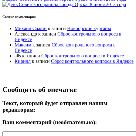
Свежие комментарии
Михаил Сажин
к записи
Новоорские курганы
Александр
к записи
Сброс контрольного вопроса в
Яндексе
Максим
к записи
Сброс контрольного вопроса в
Яндексе
alis
к записи
Сброс контрольного вопроса в Яндексе
Кирилл
к записи
Сброс контрольного вопроса в Яндексе
Прокрутка
Сообщить об опечатке
вверх
Текст, который будет отправлен нашим
редакторам:
Ваш комментарий (необязательно):