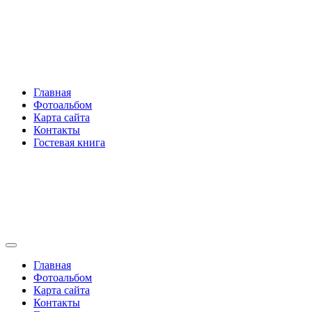
Перейти
Rakovski.ru
к
содержимому
Per aspera ad astra
Главная
Фотоальбом
Карта сайта
Контакты
Гостевая книга
Rakovski.ru
Per aspera ad astra
Главная
Фотоальбом
Карта сайта
Контакты