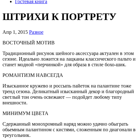
Гостевая книга
ШТРИХИ К ПОРТРЕТУ
Апр 1, 2015
Разное
ВОСТОЧНЫЙ МОТИВ
Традиционный рисунок шейного аксессуара актуален в этом
сезоне. Идеально ложится на лацканы клас­сического пальто и
станет модной «пер­чинкой» для образа в стиле бохо-шик.
РОМАНТИЗМ
НАВСЕГДА
Изысканное кружево и россыпь пайеток на палантине тоже
тренд сезона. Дели­катный изысканный декор и благородный
светлый тон очень освежают — подой­дет любому типу
внешности.
МИНИМУМ
ЦВЕТА
Сдержанный монохромный наряд можно удачно обыграть
обьемным палантином с кистями, сложенным по диагонали в
треугольник.