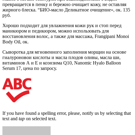
превращается в пенку и бережно очищает кожу, не оставляя
жирного блеска. “БИО-масло Деликатное очище­ние», ок. 135
руб.
Хорошо подходит для увлажнения кожи рук и стоп перед
маникю­ром и педикюром, можно использовать для
восстановления волос, а также для массажа, Frangipani Monoi
Body Oil, ок.
Сыворотка для мгно­венного заполнения морщин на основе
гиалуроновои кислоты и масла плодов оливы, масла ши,
витами­нов А и Е и коэнзима Q10, Nanomic Hyalo Balloon
Serum 17, цена по запросу.
If you have found a spelling error, please, notify us by selecting that
text and
tap
on selected text.