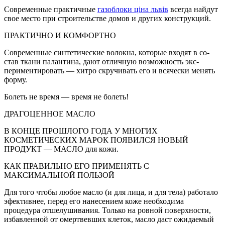
Современные практичные
газоблоки ціна львів
всегда найдут
свое место при строительстве домов и других конструкций.
ПРАКТИЧНО И КОМФОРТНО
Современные син­тетические волокна, которые входят в со­
став ткани паланти­на, дают отличную возможность экс­
периментировать — хитро скручивать его и всячески менять
форму.
Болеть не время — время не болеть!
ДРАГОЦЕННОЕ МАСЛО
В КОНЦЕ ПРОШЛОГО ГОДА У МНОГИХ
КОСМЕТИЧЕСКИХ МАРОК ПОЯВИЛСЯ НОВЫЙ
ПРОДУКТ — МАСЛО для кожи.
КАК ПРАВИЛЬНО ЕГО ПРИМЕНЯТЬ С
МАКСИМАЛЬНОЙ ПОЛЬЗОЙ
Для того чтобы любое масло (и для лица, и для тела) работало
эфективнее, перед его нанесением коже необхо­дима
процедура отшелу­шивания. Только на ровной поверхности,
избавленной от омертвевших клеток, масло даст ожидаемый