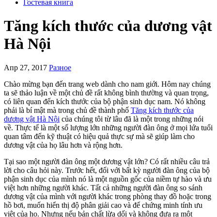
Гостевая книга
Tăng kích thước của dương vật
Hà Nội
Апр 27, 2017
Разное
Chào mừng bạn đến trang web dành cho nam giới. Hôm nay chúng
ta sẽ thảo luận về một chủ đề rất không bình thường và quan trọng,
có liên quan đến kích thước của bộ phận sinh dục nam. Nó không
phải là bí mật mà trong chủ đề thành phố
Tăng kích thước của
dương vật Hà Nội
của chúng tôi từ lâu đã là một trong những nói
về. Thực tế là một số lượng lớn những người đàn ông ở mọi lứa tuổi
quan tâm đến kỹ thuật có hiệu quả thực sự mà sẽ giúp làm cho
dương vật của họ lâu hơn và rộng hơn.
Tại sao một người đàn ông một dương vật lớn? Có rất nhiều câu trả
lời cho câu hỏi này. Trước hết, đối với bất kỳ người đàn ông của bộ
phận sinh dục của mình nó là một nguồn gốc của niềm tự hào và ưu
việt hơn những người khác. Tất cả những người đàn ông so sánh
dương vật của mình với người khác trong phòng thay đồ hoặc trong
hồ bơi, muốn hiển thị độ phân giải cao và để chứng minh tính ưu
việt của họ. Nhưng nếu bản chất lừa dối và không đưa ra một