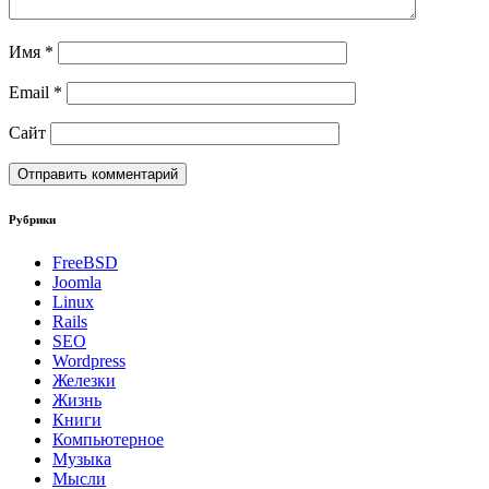
Имя
*
Email
*
Сайт
Рубрики
FreeBSD
Joomla
Linux
Rails
SEO
Wordpress
Железки
Жизнь
Книги
Компьютерное
Музыка
Мысли