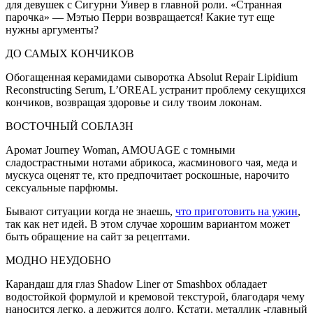
для девушек с Сигурни Уивер в главной роли. «Странная
парочка» — Мэтью Перри возвращается! Какие тут еще
нужны аргументы?
ДО САМЫХ КОНЧИКОВ
Обогащенная керамидами сыворотка Absolut Repair Lipidium
Reconstructing Serum, L’OREAL устранит проблему секущихся
кончиков, возвращая здоровье и силу твоим локонам.
ВОСТОЧНЫЙ СОБЛАЗН
Аромат Journey Woman, AMOUAGE с томными
сладострастными нотами абрикоса, жасминового чая, меда и
мускуса оценят те, кто предпочитает роскошные, нарочито
сексуальные парфюмы.
Бывают ситуации когда не знаешь,
что приготовить на ужин
,
так как нет идей. В этом случае хорошим вариантом может
быть обращение на сайт за рецептами.
МОДНО НЕУДОБНО
Карандаш для глаз Shadow Liner от Smashbox обладает
водостойкой формулой и кремовой текстурой, благодаря чему
наносится легко, а держится долго. Кстати, металлик -главный