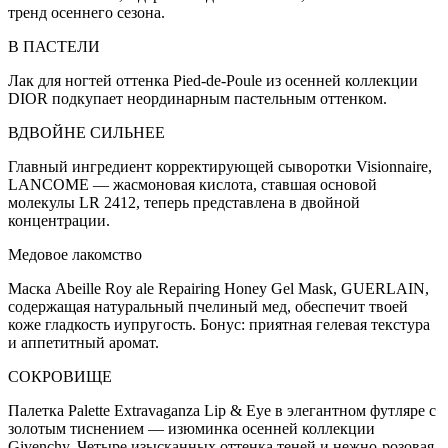
тренд осеннего сезона.
В ПАСТЕЛИ
Лак для ногтей оттенка Pied-de-Poule из осенней коллекции
DIOR подкупает неординарным пастельным оттенком.
ВДВОЙНЕ СИЛЬНЕЕ
Главный ингредиент корректирующей сыворотки Visionnaire,
LANCOME — жасмоновая кислота, ставшая основой
молекулы LR 2412, теперь представлена в двойной
концентрации.
Медовое лакомство
Маска Abeille Roy ale Repairing Honey Gel Mask, GUERLAIN,
содержащая натуральный пчелиный мед, обеспечит твоей
коже гладкость иупругость. Бонус: приятная гелевая текстура
и аппетитный аромат.
СОКРОВИЩЕ
Палетка Palette Extravaganza Lip & Eye в элегантном футляре с
золотым тиснением — изюминка осенней коллекции
Givenchy. Четыре изысканных оттенка теней и нежно-розовая