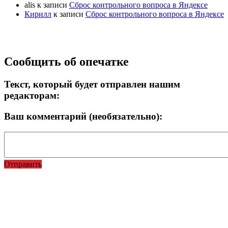
alis
к записи
Сброс контрольного вопроса в Яндексе
Кирилл
к записи
Сброс контрольного вопроса в Яндексе
Прокрутка
Сообщить об опечатке
вверх
Текст, который будет отправлен нашим
редакторам:
Ваш комментарий (необязательно):
Отправить