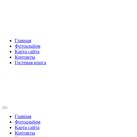
Перейти
Rakovski.ru
к
содержимому
Per aspera ad astra
Главная
Фотоальбом
Карта сайта
Контакты
Гостевая книга
Rakovski.ru
Per aspera ad astra
Главная
Фотоальбом
Карта сайта
Контакты