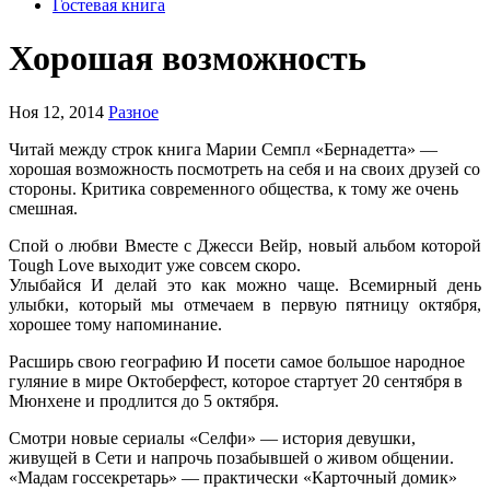
Гостевая книга
Хорошая возможность
Ноя 12, 2014
Разное
Читай между строк книга Марии Семпл «Бернадетта» —
хорошая возможность посмотреть на себя и на своих друзей со
стороны. Критика современного общества, к тому же очень
смешная.
Спой о любви Вместе с Джесси Вейр, новый альбом которой
Tough Love выходит уже совсем скоро.
Улыбайся И делай это как можно чаще. Всемирный день
улыбки, который мы отмечаем в первую пятницу октября,
хорошее тому напоминание.
Расширь свою географию И посети самое большое народное
гуляние в мире Октоберфест, которое стартует 20 сентября в
Мюнхене и продлится до 5 октября.
Смотри новые сериалы «Селфи» — история девушки,
живущей в Сети и напрочь позабывшей о живом общении.
«Мадам госсекретарь» — практически «Карточный домик»