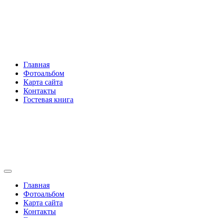
Перейти
Rakovski.ru
к
содержимому
Per aspera ad astra
Главная
Фотоальбом
Карта сайта
Контакты
Гостевая книга
Rakovski.ru
Per aspera ad astra
Главная
Фотоальбом
Карта сайта
Контакты