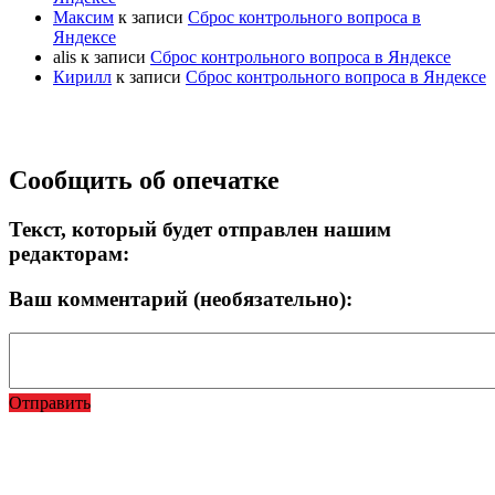
Максим
к записи
Сброс контрольного вопроса в
Яндексе
alis
к записи
Сброс контрольного вопроса в Яндексе
Кирилл
к записи
Сброс контрольного вопроса в Яндексе
Прокрутка
Сообщить об опечатке
вверх
Текст, который будет отправлен нашим
редакторам:
Ваш комментарий (необязательно):
Отправить