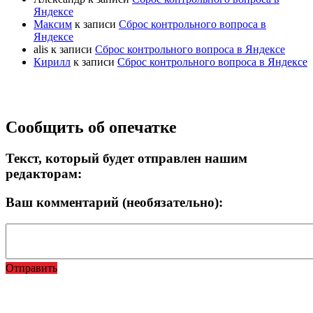
Яндексе
Максим
к записи
Сброс контрольного вопроса в
Яндексе
alis
к записи
Сброс контрольного вопроса в Яндексе
Кирилл
к записи
Сброс контрольного вопроса в Яндексе
Прокрутка
Сообщить об опечатке
вверх
Текст, который будет отправлен нашим
редакторам:
Ваш комментарий (необязательно):
Отправить