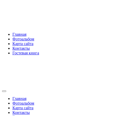
Перейти
Rakovski.ru
к
содержимому
Per aspera ad astra
Главная
Фотоальбом
Карта сайта
Контакты
Гостевая книга
Rakovski.ru
Per aspera ad astra
Главная
Фотоальбом
Карта сайта
Контакты