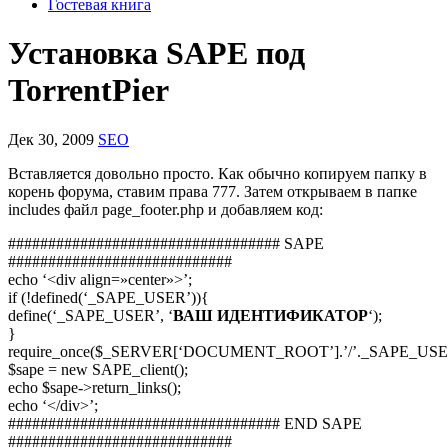
Гостевая книга
Установка SAPE под
TorrentPier
Дек 30, 2009
SEO
Вставляется довольно просто. Как обычно копируем папку в
корень форума, ставим права 777. Затем открываем в папке
includes файл page_footer.php и добавляем код:
################################## SAPE
############################
echo ‘<div align=»center»>’;
if (!defined(‘_SAPE_USER’)){
define(‘_SAPE_USER’, ‘
ВАШ ИДЕНТИФИКАТОР
‘);
}
require_once($_SERVER[‘DOCUMENT_ROOT’].’/’._SAPE_USER.’
$sape = new SAPE_client();
echo $sape->return_links();
echo ‘</div>’;
################################## END SAPE
############################