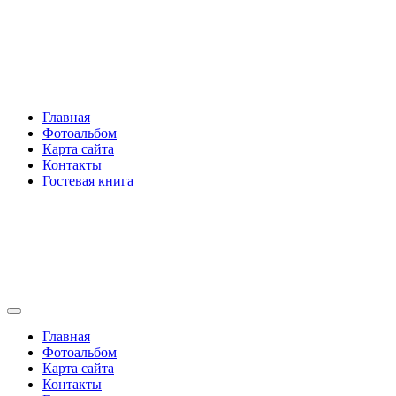
Перейти
Rakovski.ru
к
содержимому
Per aspera ad astra
Главная
Фотоальбом
Карта сайта
Контакты
Гостевая книга
Rakovski.ru
Per aspera ad astra
Главная
Фотоальбом
Карта сайта
Контакты