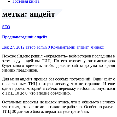
Гостевая книга
метка: апдейт
SEO
Предновогодний апдейт
Дек 27, 2012
автор admin
0 Комментарии
апдейт
,
Яндекс
Похоже Яндекс решил «обрадовать» вебмастеров последним в
этом году апдейтом ТИЦ. По его итогам у оптимизаторов
будет много времени, чтобы довести сайты до ума во время
зимних праздников.
Для меня апдейт прошел без особых потрясений. Один сайт с
прокаченным ТИЦ потерял десятку, что не страшно. И еще
один проект, который я сейчас перевожу не Joomla, опустился
с ТИЦ 10 до 0, что вполне объяснимо.
Остальные проекты не шелохнулись, что в общем-то неплохо
учитывая, что я с ними активно не работаю. Особенно радует
ТИЦ 30 данного блога, держится уже третий ап.