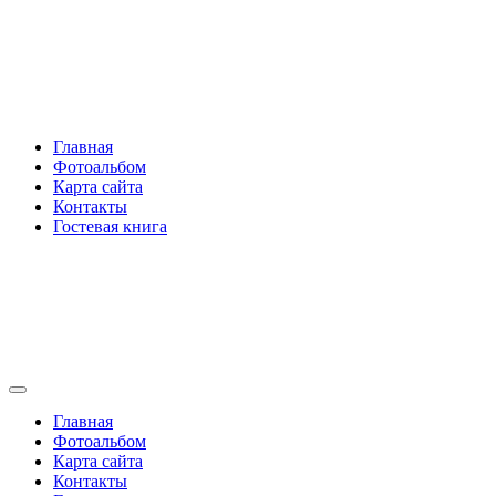
Перейти
Rakovski.ru
к
содержимому
Per aspera ad astra
Главная
Фотоальбом
Карта сайта
Контакты
Гостевая книга
Rakovski.ru
Per aspera ad astra
Главная
Фотоальбом
Карта сайта
Контакты