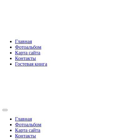
Перейти
Rakovski.ru
к
содержимому
Per aspera ad astra
Главная
Фотоальбом
Карта сайта
Контакты
Гостевая книга
Rakovski.ru
Per aspera ad astra
Главная
Фотоальбом
Карта сайта
Контакты