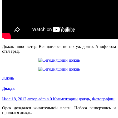
Дождь плюс ветер. Все длилось не так уж долго. Апофеозом
стал град.
Жизнь
Дождь
Июл 18, 2012
автор admin
0 Комментарии
дождь
,
Фотографии
Орск дождался живительной влаги. Небеса разверзлись и
пролился дождь.