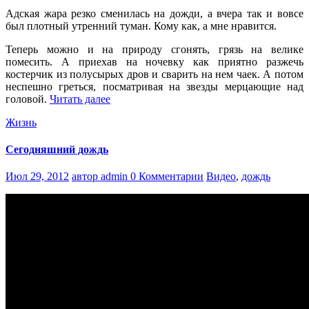
Адская жара резко сменилась на дожди, а вчера так и вовсе
был плотный утренний туман. Кому как, а мне нравится.
Теперь можно и на природу сгонять, грязь на велике
помесить. А приехав на ночевку как приятно разжечь
костерчик из полусырых дров и сварить на нем чаек. А потом
неспешно греться, посматривая на звезды мерцающие над
головой.
Читать далее
Жизнь
Сегодняшний дождь
Июл 29, 2012
автор admin
0 Комментарии
Видео
,
дождь