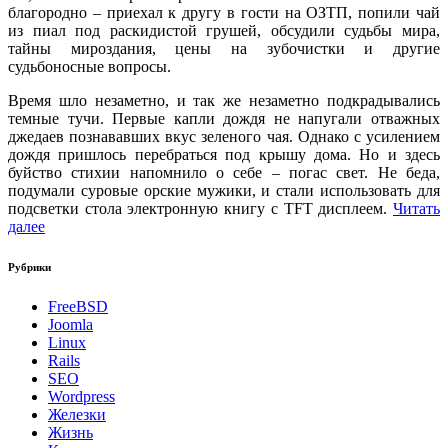
благородно – приехал к другу в гости на ОЗТП, попили чай
из пиал под раскидистой грушей, обсудили судьбы мира,
тайны мироздания, цены на зубочистки и другие
судьбоносные вопросы.
Время шло незаметно, и так же незаметно подкрадывались
темные тучи. Первые капли дождя не напугали отважных
джедаев познававших вкус зеленого чая. Однако с усилением
дождя пришлось перебраться под крышу дома. Но и здесь
буйство стихии напомнило о себе – погас свет. Не беда,
подумали суровые орские мужики, и стали использовать для
подсветки стола электронную книгу с TFT дисплеем.
Читать
далее
Рубрики
FreeBSD
Joomla
Linux
Rails
SEO
Wordpress
Железки
Жизнь