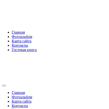
Перейти
Rakovski.ru
к
содержимому
Per aspera ad astra
Главная
Фотоальбом
Карта сайта
Контакты
Гостевая книга
Rakovski.ru
Per aspera ad astra
Главная
Фотоальбом
Карта сайта
Контакты