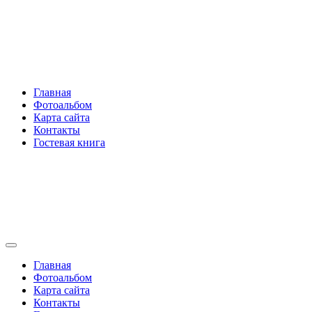
Перейти
Rakovski.ru
к
содержимому
Per aspera ad astra
Главная
Фотоальбом
Карта сайта
Контакты
Гостевая книга
Rakovski.ru
Per aspera ad astra
Главная
Фотоальбом
Карта сайта
Контакты