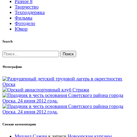
Разное 8
Творчество
Техподдержка
Фильмы
Фотодело
Юмор
Search
Найти:
Фотографии
Свежие комментарии
Михаил Сажин
к записи
Новоорские курганы