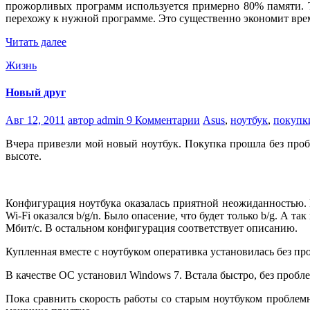
прожорливых программ используется примерно 80% памяти. Т.е
перехожу к нужной программе. Это существенно экономит врем
Читать далее
Жизнь
Новый друг
Авг 12, 2011
автор admin
9 Комментарии
Asus
,
ноутбук
,
покупк
Вчера привезли мой новый ноутбук. Покупка прошла без про
высоте.
Конфигурация ноутбука оказалась приятной неожиданностью. В
Wi-Fi оказался b/g/n. Было опасение, что будет только b/g. А т
Мбит/с. В остальном конфигурация соответствует описанию.
Купленная вместе с ноутбуком оперативка установилась без проб
В качестве ОС установил Windows 7. Встала быстро, без пробл
Пока сравнить скорость работы со старым ноутбуком проблем