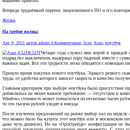
машинке приятно.
Впереди трудоёмкий перенос лицензионного ПО и его повторн
Жизнь
На гребне волны
Авг 9, 2011
автор admin
4 Комментарии
Acer
,
Asus
,
ноутбук
Четыре года служил мне верой и правдой
подряд без выключения, выдержал пару падений вместе с сумко
важных задач. Все эти трудности легко обходятся с помощью и
Пришло время покупки нового ноутбука. Эдакого резвого ска
труда, от удобства которого зависит скорость и качество получе
Главным критерием при выборе ноутбука было присутствие проц
добавлялось не менее важное требование — отсутствие в комп
Windows стоимость может повыситься на несколько тысяч рубле
то эти тысячи рублей уходят в никуда.
После изучения предложений на рынке выбор пал на модель
что можно было бы купить этот ноутбук или в московском ин
даже чуть дешевле). Но на «Орсктрейде» конфигурация не бы
просьбой прояснить интересующие меня моменты. С утра по