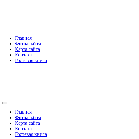
Перейти
Rakovski.ru
к
содержимому
Per aspera ad astra
Главная
Фотоальбом
Карта сайта
Контакты
Гостевая книга
Rakovski.ru
Per aspera ad astra
Главная
Фотоальбом
Карта сайта
Контакты
Гостевая книга