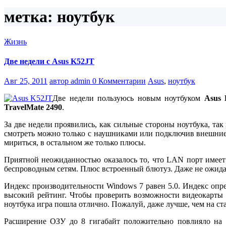
метка: ноутбук
Жизнь
Две недели с Asus K52JT
Авг 25, 2011
автор admin
0 Комментарии
Asus
,
ноутбук
Две недели пользуюсь новым ноутбуком
Asus
TravelMate 2490
.
За две недели проявились, как сильные стороны ноутбука, т
смотреть можно только с наушниками или подключив внешние 
мириться, в остальном же только плюсы.
Приятной неожиданностью оказалось то, что LAN порт имеет 
беспроводным сетям. Плюс встроенный блютуз. Даже не ожидал
Индекс производительности Windows 7 равен 5.0. Индекс опр
высокий рейтинг. Чтобы проверить возможности видеокарты 
ноутбука игра пошла отлично. Пожалуй, даже лучше, чем на ст
Расширение ОЗУ до 8 гигабайт положительно повлияло на п