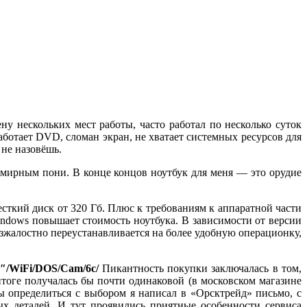
ну нескольких мест работы, часто работал по несколько суток
аботает DVD, сломан экран, не хватает системных ресурсов для
 не назовёшь.
смирным пони. В конце концов ноутбук для меня — это орудие
есткий диск от 320 Гб. Плюс к требованиям к аппаратной части
indows повышает стоимость ноутбука. В зависимости от версии
езжалостно переустанавливается на более удобную операционку,
″/WiFi/DOS/Cam/6c/
Пикантность покупки заключалась в том,
итоге получалась бы почти одинаковой (в московском магазине
ы определиться с выбором я написал в «Орсктрейд» письмо, с
х деталей. И тут проявились приятные особенности сервиса