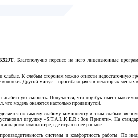
 K52JT
. Благополучно перенес на него лицензионные програ
ак и слабые. К слабым сторонам можно отнести недостаточную 
колонки. Другой минус – прогибающаяся в некоторых местах к
гигабитную скорость. Получается, что ноутбук имеет максима
, что модель окажется настолько продвинутой.
еделяется по самому слабому компоненту и этим слабым звеном
установил игрушку «S.T.A.L.K.E.R.: Зов Припяти». На станд
ационарном компьютере, где играл в нее раньше.
роизводительность системы и комфортность работы. По инди