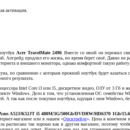
ая активация.
 ноутбук
Acer TravelMate 2490
. Вместе со мной он пережил сме
й. Апгрейд продлил его жизнь, но время берет своё. Давно не р
нтернета и внешнего монитора, однако комфортной такую работу
куна, по сравнению с которым прежний ноутбук будет казаться 
нного результата.
ессора Intel Core i3 или i5, дискретное видео, ОЗУ от 3 Гб и ж
лекте Windows. Дело в том, что установленная ОС семейства W
й. А так как после покупки ноутбука, идущая с ним Windows, б
Asus A52J/K52JT i5 480M/3G/500Gb/DVDRW/HD6370 1Gb/15.6
тернет-магазине или в нашем «
Орсктрейде
«. Цена в конечном 
ла расписана так хорошо как в другом магазине, поэтому чтоб
лучил от них ответ. Написал еще раз для уточнения некоторы