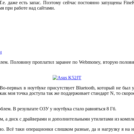
. даже есть запас. Поэтому сейчас постоянно запущены FineRe
я при работе над сайтами.
и
блем. Половину проплатил заранее по Webmoney, вторую поло
о-первых в ноутбуке присутствует Bluetooth, который не был 
ак как моя точка доступа так же поддерживает стандарт N, то скор
лем. В результате ОЗУ у ноутбука стало равняться 8 Гб.
ем, а диск с драйверами и дополнительными утилитами из компл
но. Всё таки операционки слишком разные, да и нагрузку я на 