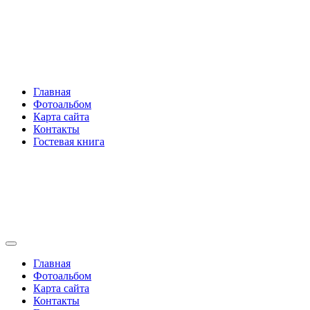
Перейти
Rakovski.ru
к
содержимому
Per aspera ad astra
Главная
Фотоальбом
Карта сайта
Контакты
Гостевая книга
Rakovski.ru
Per aspera ad astra
Главная
Фотоальбом
Карта сайта
Контакты