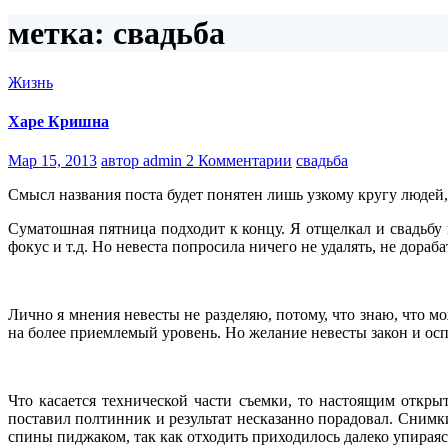
метка: свадьба
Жизнь
Харе Кришна
Мар 15, 2013
автор admin
2 Комментарии
свадьба
Смысл названия поста будет понятен лишь узкому кругу людей,
Суматошная пятница подходит к концу. Я отщелкал и свадьбу
фокус и т.д. Но невеста попросила ничего не удалять, не дораб
Лично я мнения невесты не разделяю, потому, что знаю, что м
на более приемлемый уровень. Но желание невесты закон и оспа
Что касается технической части съемки, то настоящим откр
поставил полтинник и результат несказанно порадовал. Снимки
спины пиджаком, так как отходить приходилось далеко упираяс