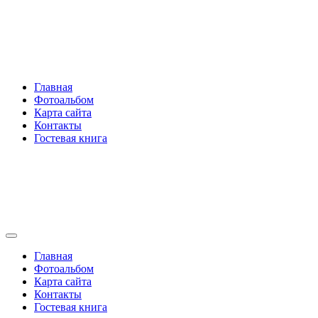
Перейти
Rakovski.ru
к
содержимому
Per aspera ad astra
Главная
Фотоальбом
Карта сайта
Контакты
Гостевая книга
Rakovski.ru
Per aspera ad astra
Главная
Фотоальбом
Карта сайта
Контакты
Гостевая книга