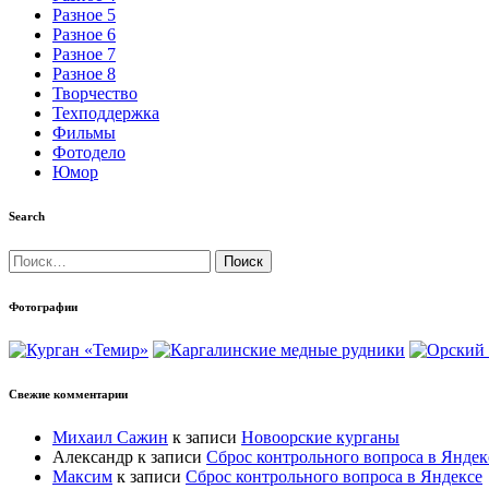
Разное 5
Разное 6
Разное 7
Разное 8
Творчество
Техподдержка
Фильмы
Фотодело
Юмор
Search
Найти:
Фотографии
Свежие комментарии
Михаил Сажин
к записи
Новоорские курганы
Александр
к записи
Сброс контрольного вопроса в Яндек
Максим
к записи
Сброс контрольного вопроса в Яндексе