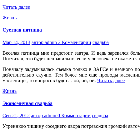
Читать далее
Жизнь
Суетная пятница
Мар 14, 2013
автор admin
2 Комментарии
свадьба
Веселая пятница мне предстоит завтра. И ведь зарекался бол
Посчитал, что будет неправильно, если у человека не окажетс
Поначалу задумывалась съемка только в ЗАГСе и немного пос
действительно скучно. Тем более мне еще проводы маслениц
масленицы, то вопросов будет… ой, ой, ой.
Читать далее
Жизнь
Экономичная свадьба
Сен 21, 2012
автор admin
0 Комментарии
свадьба
Утреннюю тишину соседнего двора потревожил громкий автомоб