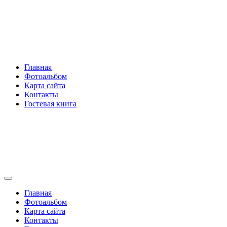
Перейти
Rakovski.ru
к
содержимому
Per aspera ad astra
Главная
Фотоальбом
Карта сайта
Контакты
Гостевая книга
Rakovski.ru
Per aspera ad astra
Главная
Фотоальбом
Карта сайта
Контакты