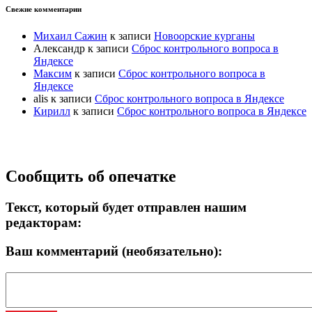
Свежие комментарии
Михаил Сажин
к записи
Новоорские курганы
Александр
к записи
Сброс контрольного вопроса в
Яндексе
Максим
к записи
Сброс контрольного вопроса в
Яндексе
alis
к записи
Сброс контрольного вопроса в Яндексе
Кирилл
к записи
Сброс контрольного вопроса в Яндексе
Прокрутка
Сообщить об опечатке
вверх
Текст, который будет отправлен нашим
редакторам:
Ваш комментарий (необязательно):