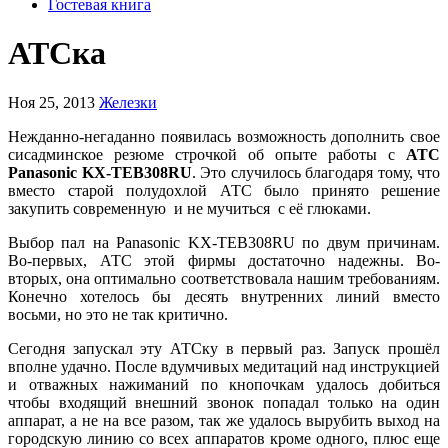
Гостевая книга
АТСка
Ноя 25, 2013
Железки
Нежданно-негаданно появилась возможность дополнить свое
сисадминское резюме строчкой об опыте работы с
АТС
Panasonic KX-TEB308RU
. Это случилось благодаря тому, что
вместо старой полудохлой АТС было принято решение
закупить современную и не мучиться с её глюками.
Выбор пал на Panasonic KX-TEB308RU по двум причинам.
Во-первых, АТС этой фирмы достаточно надежны. Во-
вторых, она оптимально соответствовала нашим требованиям.
Конечно хотелось бы десять внутренних линий вместо
восьми, но это не так критично.
Сегодня запускал эту АТСку в первый раз. Запуск прошёл
вполне удачно. После вдумчивых медитаций над инструкцией
и отважных нажиманий по кнопочкам удалось добиться
чтобы входящий внешний звонок попадал только на один
аппарат, а не на все разом, так же удалось вырубить выход на
городскую линию со всех аппаратов кроме одного, плюс еще