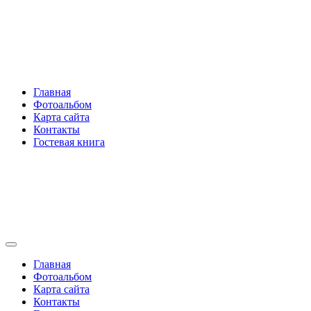
Перейти
Rakovski.ru
к
содержимому
Per aspera ad astra
Главная
Фотоальбом
Карта сайта
Контакты
Гостевая книга
Rakovski.ru
Per aspera ad astra
Главная
Фотоальбом
Карта сайта
Контакты