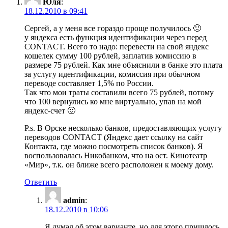
Юля
:
18.12.2010 в 09:41
Сергей, а у меня все гораздо проще получилось 🙂
у яндекса есть функция идентификации через перед
CONTACT. Всего то надо: перевести на свой яндекс
кошелек сумму 100 рублей, заплатив комиссию в
размере 75 рублей. Как мне объяснили в банке это плата
за услугу идентификации, комиссия при обычном
переводе составляет 1,5% по России.
Так что мои траты составили всего 75 рублей, потому
что 100 вернулись ко мне виртуально, упав на мой
яндекс-счет 🙂
P.s. В Орске несколько банков, предоставляющих услугу
переводов CONTACT (Яндекс дает ссылку на сайт
Контакта, где можно посмотреть список банков). Я
воспользовалась Никобанком, что на ост. Кинотеатр
«Мир», т.к. он ближе всего расположен к моему дому.
Ответить
admin
:
18.12.2010 в 10:06
Я думал об этом варианте, но для этого пришлось