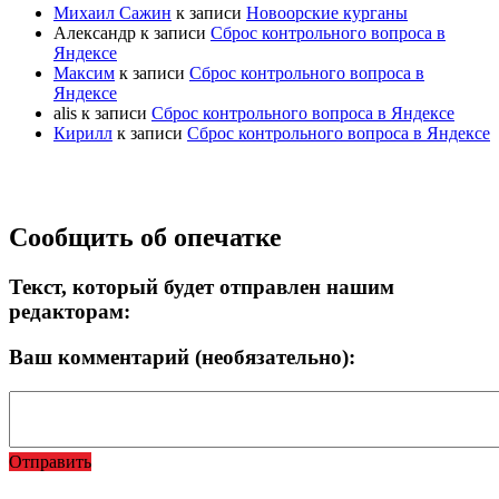
Михаил Сажин
к записи
Новоорские курганы
Александр
к записи
Сброс контрольного вопроса в
Яндексе
Максим
к записи
Сброс контрольного вопроса в
Яндексе
alis
к записи
Сброс контрольного вопроса в Яндексе
Кирилл
к записи
Сброс контрольного вопроса в Яндексе
Прокрутка
Сообщить об опечатке
вверх
Текст, который будет отправлен нашим
редакторам:
Ваш комментарий (необязательно):
Отправить