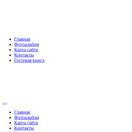
Перейти
Rakovski.ru
к
содержимому
Per aspera ad astra
Главная
Фотоальбом
Карта сайта
Контакты
Гостевая книга
Rakovski.ru
Per aspera ad astra
Главная
Фотоальбом
Карта сайта
Контакты