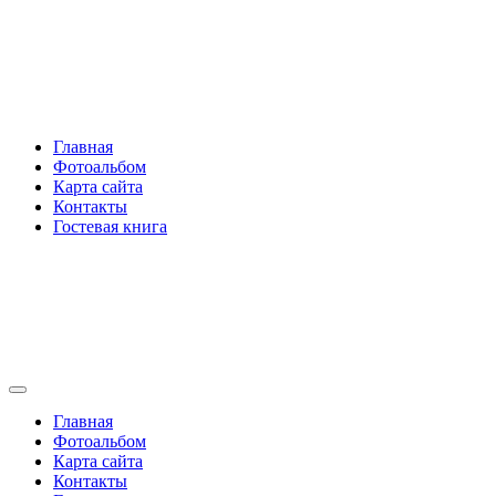
Перейти
Rakovski.ru
к
содержимому
Per aspera ad astra
Главная
Фотоальбом
Карта сайта
Контакты
Гостевая книга
Rakovski.ru
Per aspera ad astra
Главная
Фотоальбом
Карта сайта
Контакты