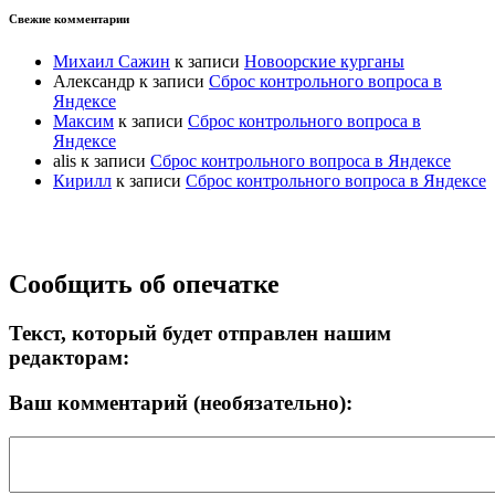
Свежие комментарии
Михаил Сажин
к записи
Новоорские курганы
Александр
к записи
Сброс контрольного вопроса в
Яндексе
Максим
к записи
Сброс контрольного вопроса в
Яндексе
alis
к записи
Сброс контрольного вопроса в Яндексе
Кирилл
к записи
Сброс контрольного вопроса в Яндексе
Прокрутка
Сообщить об опечатке
вверх
Текст, который будет отправлен нашим
редакторам:
Ваш комментарий (необязательно):