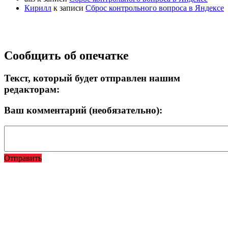
Кирилл
к записи
Сброс контрольного вопроса в Яндексе
Прокрутка
Сообщить об опечатке
вверх
Текст, который будет отправлен нашим
редакторам:
Ваш комментарий (необязательно):
Отправить