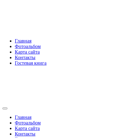
Перейти
Rakovski.ru
к
содержимому
Per aspera ad astra
Главная
Фотоальбом
Карта сайта
Контакты
Гостевая книга
Rakovski.ru
Per aspera ad astra
Главная
Фотоальбом
Карта сайта
Контакты