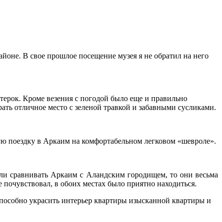
йоне. В свое прошлое посещение музея я не обратил на него
етерок. Кроме везения с погодой было еще и правильно
рать отличное место с зеленой травкой и забавными сусликами.
ую поездку в Аркаим на комфортабельном легковом «шевроле».
Если сравнивать Аркаим с Аландским городищем, то они весьма
е почувствовал, в обоих местах было приятно находиться.
способно украсить интерьер квартиры изысканной квартиры и