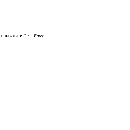
а и нажмите
Ctrl+Enter
.