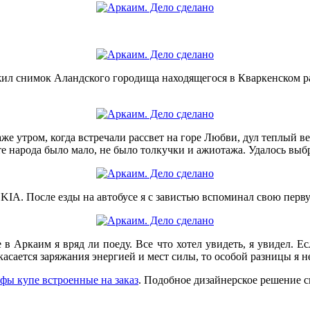
жил снимок Аландского городища находящегося в Кваркенском ра
же утром, когда встречали рассвет на горе Любви, дул теплый в
те народа было мало, не было толкучки и ажиотажа. Удалось выб
KIA. После езды на автобусе я с завистью вспоминал свою перв
в Аркаим я вряд ли поеду. Все что хотел увидеть, я увидел. 
асается заряжания энергией и мест силы, то особой разницы я н
фы купе встроенные на заказ
. Подобное дизайнерское решение 