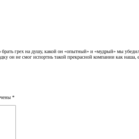
 брать грех на душу, какой он «опытный» и «мудрый» мы убедили
здку он не смог испортиь такой прекрасной компании как наша, 
ечены
*