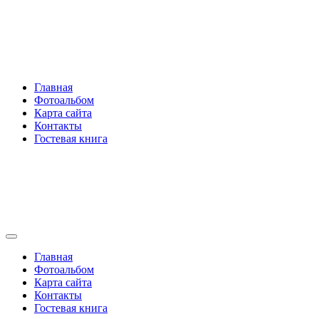
Перейти
Rakovski.ru
к
содержимому
Per aspera ad astra
Главная
Фотоальбом
Карта сайта
Контакты
Гостевая книга
Rakovski.ru
Per aspera ad astra
Главная
Фотоальбом
Карта сайта
Контакты
Гостевая книга