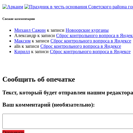
Свежие комментарии
Михаил Сажин
к записи
Новоорские курганы
Александр
к записи
Сброс контрольного вопроса в Яндек
Максим
к записи
Сброс контрольного вопроса в Яндексе
alis
к записи
Сброс контрольного вопроса в Яндексе
Кирилл
к записи
Сброс контрольного вопроса в Яндексе
Прокрутка
Сообщить об опечатке
вверх
Текст, который будет отправлен нашим редактор
Ваш комментарий (необязательно):
Отправить