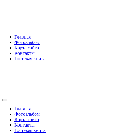
Перейти
Rakovski.ru
к
содержимому
Per aspera ad astra
Главная
Фотоальбом
Карта сайта
Контакты
Гостевая книга
Rakovski.ru
Per aspera ad astra
Главная
Фотоальбом
Карта сайта
Контакты
Гостевая книга