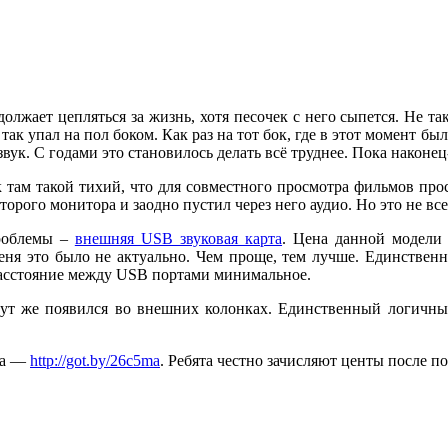
лжает цепляться за жизнь, хотя песочек с него сыпется. Не так
 так упал на пол боком. Как раз на тот бок, где в этот момент 
вук. С годами это становилось делать всё труднее. Пока наконец-
 там такой тихий, что для совместного просмотра фильмов прос
орого монитора и заодно пустил через него аудио. Но это не все
проблемы –
внешняя USB звуковая карта
. Цена данной модели 
ня это было не актуально. Чем проще, тем лучше. Единственн
расстояние между USB портами минимальное.
тут же появился во внешних колонках. Единственный логичны
ка —
http://got.by/26c5ma
. Ребята честно зачисляют центы после п