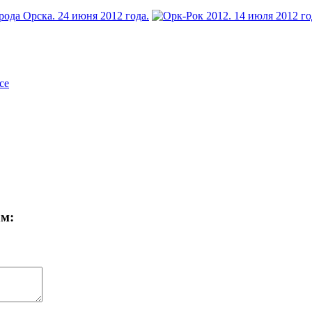
се
ам: