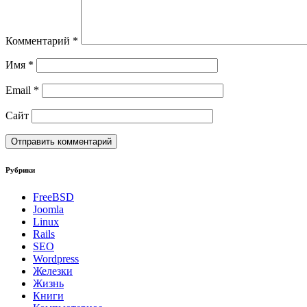
Комментарий
*
Имя
*
Email
*
Сайт
Рубрики
FreeBSD
Joomla
Linux
Rails
SEO
Wordpress
Железки
Жизнь
Книги