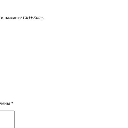
а и нажмите
Ctrl+Enter
.
ечены
*