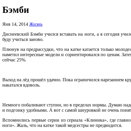
Бэмби
Янв 14, 2014
Жизнь
Диснеевский Бэмби учился вставать на ноги, а я сегодня училс
буду учиться заново.
Плюнув на предрассудки, что на катке катается только молоде
наметил интересные модели и сориентировался по ценам. Зате
сейчас 25%.
Выход на лёд прошёл удачно. Пока ограничился нарезанием кру
накатался вдоволь.
Немного побаливают ступни, но в пределах нормы. Думаю надо
и подгонку удобными. А вот с самой шнуровкой не очень понятно
Вспомнились первые серии из сериала «Клиника», где главно
ноги». Жаль, что на катке такой медсестры не предвидится.