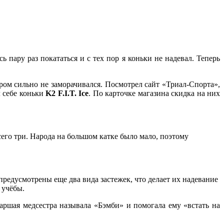
ь пару раз покататься и с тех пор я коньки не надевал. Теперь
ором сильно не заморачивался. Посмотрел сайт «Триал-Спорта»,
л себе коньки
K2 F.I.T. Ice
. По карточке магазина скидка на них
сего три. Народа на большом катке было мало, поэтому
едусмотрены еще два вида застежек, что делает их надевание
 учёбы.
аршая медсестра называла «Бэмби» и помогала ему «встать на