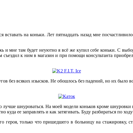
я вставать на коньки. Лет пятнадцать назад мне посчастливилос
жь и мне там будет неуютно я всё же купил себе коньки. С выб
м съездил к ним в магазин и при помощи консультанта приобре
гов без всяких изысков. Не обошлось без падений, но их было в
 лучше шнуроваться. На моей модели коньков кроме шнуровки пр
 куда ее заправлять и как затягивать. Буду разбираться по ходу
го героя, только что пришедшего в больницу на стажировку, ст