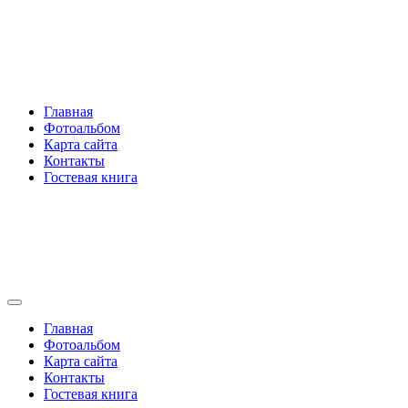
Перейти
Rakovski.ru
к
содержимому
Per aspera ad astra
Главная
Фотоальбом
Карта сайта
Контакты
Гостевая книга
Rakovski.ru
Per aspera ad astra
Главная
Фотоальбом
Карта сайта
Контакты
Гостевая книга