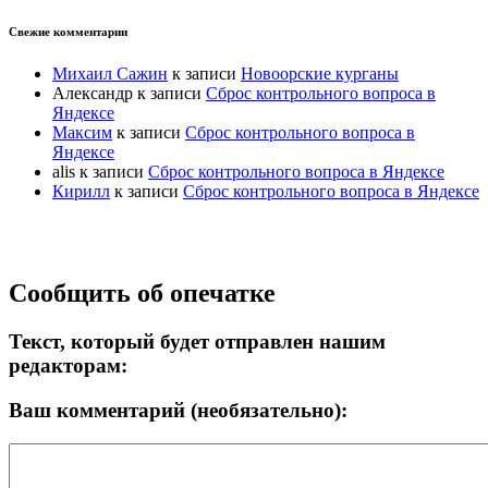
Свежие комментарии
Михаил Сажин
к записи
Новоорские курганы
Александр
к записи
Сброс контрольного вопроса в
Яндексе
Максим
к записи
Сброс контрольного вопроса в
Яндексе
alis
к записи
Сброс контрольного вопроса в Яндексе
Кирилл
к записи
Сброс контрольного вопроса в Яндексе
Прокрутка
Сообщить об опечатке
вверх
Текст, который будет отправлен нашим
редакторам:
Ваш комментарий (необязательно):