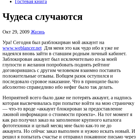
Гостевая книга
Чудеса случаются
Окт 29, 2009
Жизнь
Ура! Сегодня был разблокирван мой аккаунт на
www.weblancer.net
Для меня это как чудо ибо я уже не
надеялся вновь зайти в ставшим родным личный кабинет.
Заблокирован аккаунт был исключительно из-за моей
глупости и желания попробовать поднять рейтинг
договорившись с другим человеком взаимно поставить
положительные отзывы. Вобщем разок оступился и
последовало суровое наказание. Что в принципе было
абсолютно справедливо ибо нефиг было так делать.
Неприятней всего было даже не потерять аккаунт, а надпись
которая высвечивалась при попытке войти на мою страничку
— что-то вроде «аккаунт блокирован за предоставление
лживой информации о стоимости проекта». На тот момент я
как раз получил заказ на заполнение крупного каталога
фототехники и целый месяц мне было как-то не до
аккаунта. Но сейчас заказ выполнен и нужно искать новый. И
решил я попытать счастье и отправил покаянное письмо через