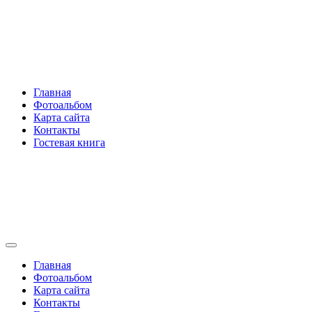
Перейти
Rakovski.ru
к
содержимому
Per aspera ad astra
Главная
Фотоальбом
Карта сайта
Контакты
Гостевая книга
Rakovski.ru
Per aspera ad astra
Главная
Фотоальбом
Карта сайта
Контакты