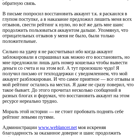
обратную связь.
В письме попросил восстановить аккаунт т.к. я раскаился в
глупом поступке, а в наказание предложил лишить меня всех
отзывов, свести рейтинг к нулю, но всё же дать мне шанс
продолжить пользоваться аккаунтом дальше. Упомянул, что
отрицательных отзывов у меня не было, были только
положительные.
Сильно на удачу я не рассчитывал ибо когда аккаунт
заблокировали я спрашивал как можно его восстановить, но
мне предложили лишь дать номер кошелька чтобы вывести
деньги со счета и на этом всё. А тут произошло чудо! Я
получил письмо от техподдержки с уведомлением, что мой
аккаунт разблокирован. И что самое приятное — все отзывы и
мой рейтинг остались на местах. Я даже не сразу поверил, что
такое бывает. До этого прочитал несколько сообщений в
разных блогах и форумах, что восстановить аккаунт на этом
ресурсе нереально трудно.
Мораль этой истории — не стоит пробовать поднять себе
рейтинг левыми путями.
Администрации
www.weblancer.net
моя искреняя
благодарность за оказанное доверие и шанс продолжить