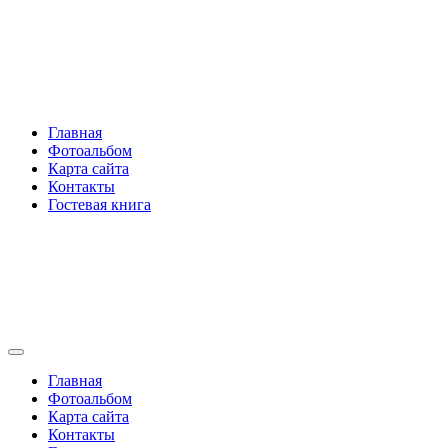
Перейти
Rakovski.ru
к
содержимому
Per aspera ad astra
Главная
Фотоальбом
Карта сайта
Контакты
Гостевая книга
Rakovski.ru
Per aspera ad astra
Главная
Фотоальбом
Карта сайта
Контакты