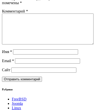
помечены
*
Комментарий
*
Имя
*
Email
*
Сайт
Рубрики
FreeBSD
Joomla
Linux