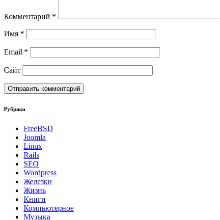
Комментарий
*
Имя
*
Email
*
Сайт
Рубрики
FreeBSD
Joomla
Linux
Rails
SEO
Wordpress
Железки
Жизнь
Книги
Компьютерное
Музыка