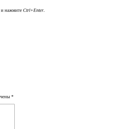
а и нажмите
Ctrl+Enter
.
ечены
*