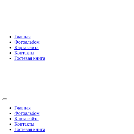
Перейти
Rakovski.ru
к
содержимому
Per aspera ad astra
Главная
Фотоальбом
Карта сайта
Контакты
Гостевая книга
Rakovski.ru
Per aspera ad astra
Главная
Фотоальбом
Карта сайта
Контакты
Гостевая книга