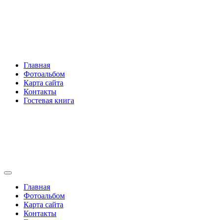
Перейти
Rakovski.ru
к
содержимому
Per aspera ad astra
Главная
Фотоальбом
Карта сайта
Контакты
Гостевая книга
Rakovski.ru
Per aspera ad astra
Главная
Фотоальбом
Карта сайта
Контакты