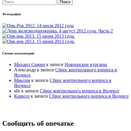
Найти:
Фотографии
Свежие комментарии
Михаил Сажин
к записи
Новоорские курганы
Александр
к записи
Сброс контрольного вопроса в
Яндексе
Максим
к записи
Сброс контрольного вопроса в
Яндексе
alis
к записи
Сброс контрольного вопроса в Яндексе
Кирилл
к записи
Сброс контрольного вопроса в Яндексе
Прокрутка
Сообщить об опечатке
вверх