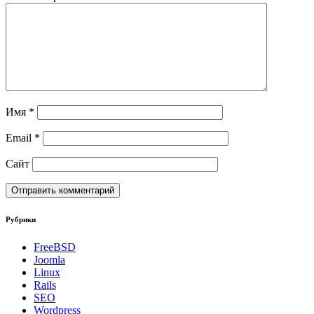
Имя
*
Email
*
Сайт
Рубрики
FreeBSD
Joomla
Linux
Rails
SEO
Wordpress