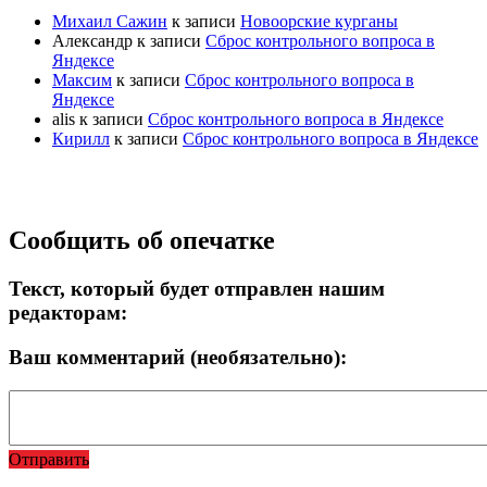
Михаил Сажин
к записи
Новоорские курганы
Александр
к записи
Сброс контрольного вопроса в
Яндексе
Максим
к записи
Сброс контрольного вопроса в
Яндексе
alis
к записи
Сброс контрольного вопроса в Яндексе
Кирилл
к записи
Сброс контрольного вопроса в Яндексе
Прокрутка
Сообщить об опечатке
вверх
Текст, который будет отправлен нашим
редакторам:
Ваш комментарий (необязательно):
Отправить