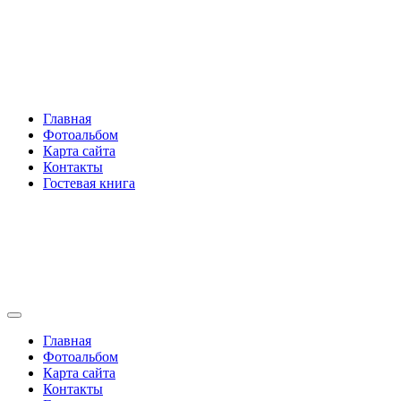
Перейти
Rakovski.ru
к
содержимому
Per aspera ad astra
Главная
Фотоальбом
Карта сайта
Контакты
Гостевая книга
Rakovski.ru
Per aspera ad astra
Главная
Фотоальбом
Карта сайта
Контакты