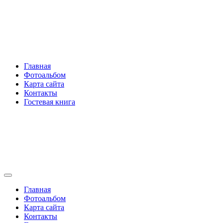
Перейти
Rakovski.ru
к
содержимому
Per aspera ad astra
Главная
Фотоальбом
Карта сайта
Контакты
Гостевая книга
Rakovski.ru
Per aspera ad astra
Главная
Фотоальбом
Карта сайта
Контакты