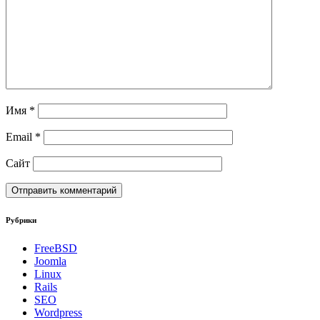
Имя
*
Email
*
Сайт
Рубрики
FreeBSD
Joomla
Linux
Rails
SEO
Wordpress