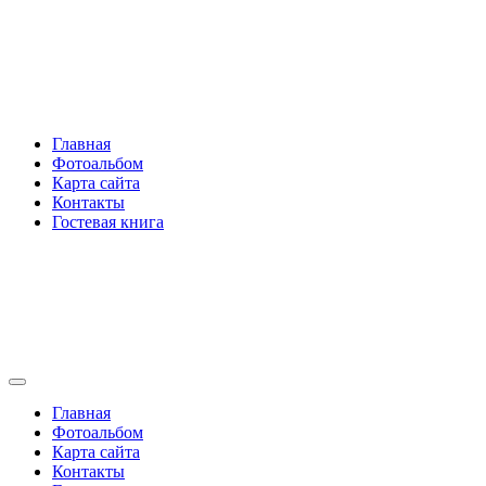
Перейти
Rakovski.ru
к
содержимому
Per aspera ad astra
Главная
Фотоальбом
Карта сайта
Контакты
Гостевая книга
Rakovski.ru
Per aspera ad astra
Главная
Фотоальбом
Карта сайта
Контакты