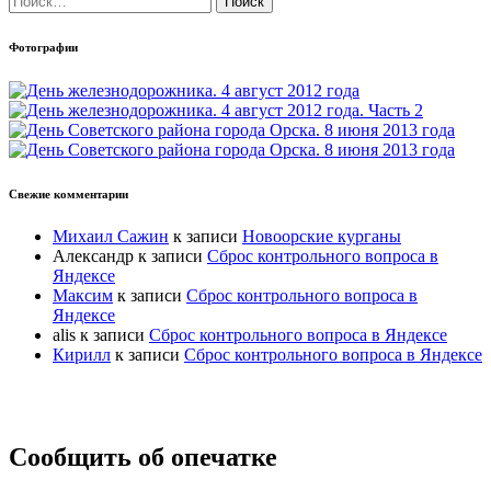
Фотографии
Свежие комментарии
Михаил Сажин
к записи
Новоорские курганы
Александр
к записи
Сброс контрольного вопроса в
Яндексе
Максим
к записи
Сброс контрольного вопроса в
Яндексе
alis
к записи
Сброс контрольного вопроса в Яндексе
Кирилл
к записи
Сброс контрольного вопроса в Яндексе
Прокрутка
Сообщить об опечатке
вверх